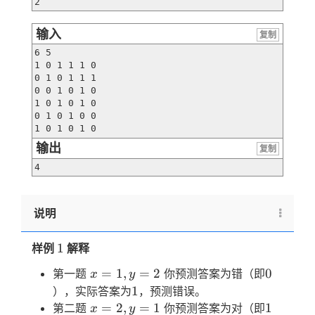
2
输入
复制
6 5

1 0 1 1 1 0

0 1 0 1 1 1

0 0 1 0 1 0

1 0 1 0 1 0

0 1 0 1 0 0

1 0 1 0 1 0
输出
复制
4
说明
1
1
样例
解释
x=1,y=2
0
=
1
,
=
2
0
第一题
你预测答案为错（即
x
y
1
1
），实际答案为
，预测错误。
x=2,y=1
1
=
2
,
=
1
1
第二题
你预测答案为对（即
x
y