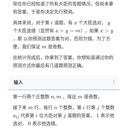
现在你已经知道了所有大臣的答题情况，但尚未拿
到答案，于是你决定先行预测。
i
x
y
具体来说，对于第
道题，有
个大臣选对，
i
x
y
x
x
+
=
>
个大臣选错（显然有
），如果
x
y
m
x
y
+
>
，那 么你预测这题答案为对，否则为错。为了方
y
y
m
便，我们保证
是奇数。
m
=
m
在统计完成后，你拿到了答案，你想知道通过你的
预测方式你最后有几道题预测正确。
输入
n,m
m
,
第一行两个正整数
，保证
是奇数。
n
m
m
m
n
i
j
接下来
行，每行
个整数，第
行第
个整数
m
n
i
j
a
i
j
1
ij
1
代表第
位大臣对第
道题的答案，
表示他
a
i
j
ij
0
0
选对，
表示他选错。