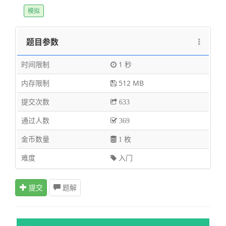
模拟
题目参数
时间限制
1 秒
内存限制
512 MB
提交次数
633
通过人数
369
金币数量
1 枚
难度
入门
提交
题解