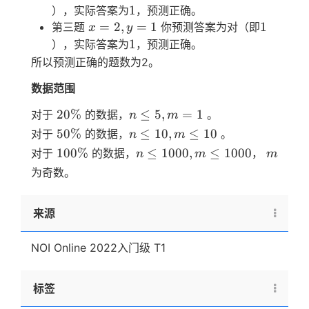
1
1
），实际答案为
，预测正确。
x=2,y=1
1
=
2
,
=
1
1
第三题
你预测答案为对（即
x
y
1
1
），实际答案为
，预测正确。
所以预测正确的题数为2。
数据范围
20\%
n≤5,
20%
≤
5
,
=
1
对于
的数据，
。
n
m
m=1
50\%
n≤10,
50%
≤
10
,
≤
10
对于
的数据，
。
n
m
m≤10
100\%
n≤1000,
m
100%
≤
1000
,
≤
1000
对于
的数据，
，
n
m
m
m≤1000
为奇数。
来源
NOI Online 2022入门级 T1
标签