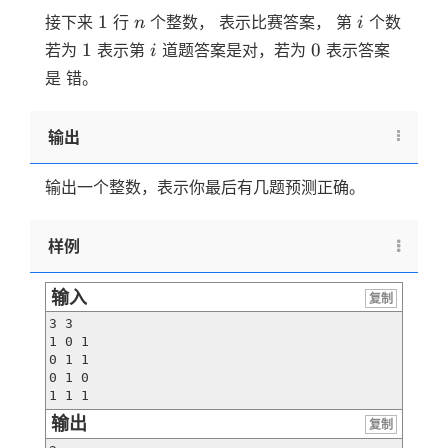
1
n
i
1
接下来
行
个整数， 表示比赛答案， 第
个数
n
i
1
i
0
1
0
若为
表示第
道题答案是对，若为
表示答案
i
是 错。
输出
输出一个整数，表示你最后有几题预测正确。
样例
输入
复制
3 3

1 0 1

0 1 1

0 1 0

1 1 1
输出
复制