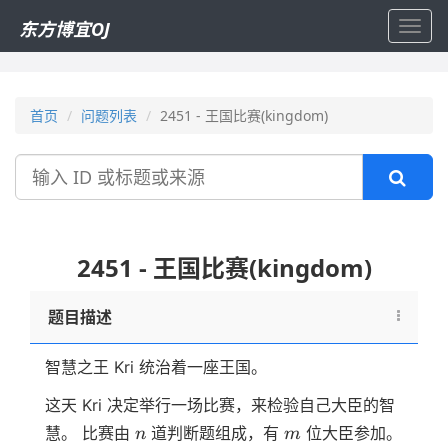
东方博宜OJ
Toggl
navig
首页
问题列表
2451 - 王国比赛(kingdom)
搜
索
2451 - 王国比赛(kingdom)
题目描述
智慧之王 Kri 统治着一座王国。
这天 Kri 决定举行一场比赛，来检验自己大臣的智
n
m
慧。 比赛由
道判断题组成，有
位大臣参加。
n
m