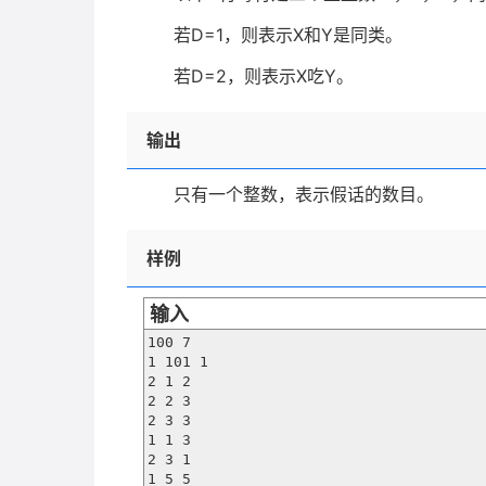
若
D=1
，则表示
X
和
Y
是同类。
若
D=2
，则表示
X
吃
Y
。
输出
只有一个整数，表示假话的数目。
样例
输入
100 7

1 101 1

2 1 2

2 2 3

2 3 3

1 1 3

2 3 1

1 5 5