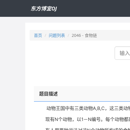
东方博宜OJ
首页
问题列表
2046 - 食物链
搜
索
题目描述
动物王国中有三类动物
A,B,C
，这三类动
现有
N
个动物，以
1
－
N
编号。每个动物都