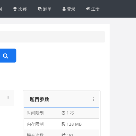
组
比赛
题单
登录
注册
题目参数
时间限制
1 秒
内存限制
128 MB
提交次数
162