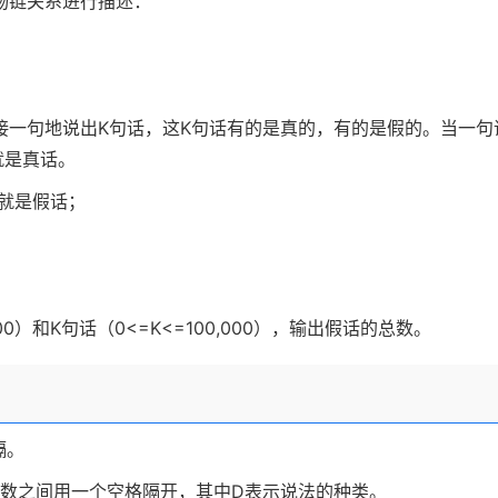
物链关系进行描述：
。
接一句地说出
K
句话，这
K
句话有的是真的，有的是假的。当一句
就是真话。
，就是假话；
；
00
）和
K
句话（
0<=K<=100,000
），输出假话的总数。
隔。
数之间用一个空格隔开，其中
D
表示说法的种类。