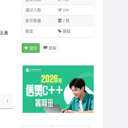
通过人数
104
金币数量
2 枚
难度
基础
话满
提交
题解