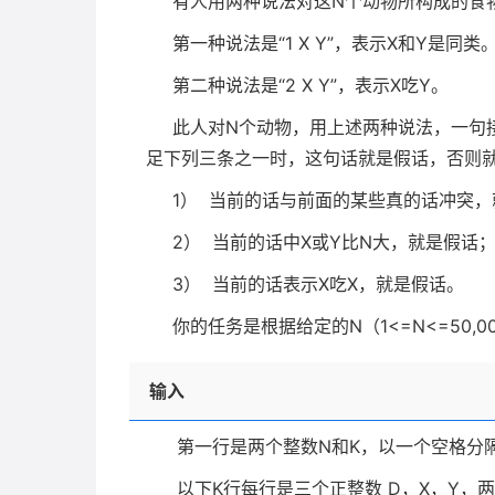
有人用两种说法对这
N
个动物所构成的食
第一种说法是“
1 X Y
”，表示
X
和
Y
是同类
第二种说法是“
2 X Y
”，表示
X
吃
Y
。
此人对
N
个动物，用上述两种说法，一句
足下列三条之一时，这句话就是假话，否则
1） 当前的话与前面的某些真的话冲突
2） 当前的话中
X
或
Y
比
N
大，就是假话
3） 当前的话表示
X
吃
X
，就是假话。
你的任务是根据给定的
N
（
1<=N<=50,0
输入
第一行是两个整数
N
和
K
，以一个空格分
以下
K
行每行是三个正整数
D
，
X
，
Y
，两