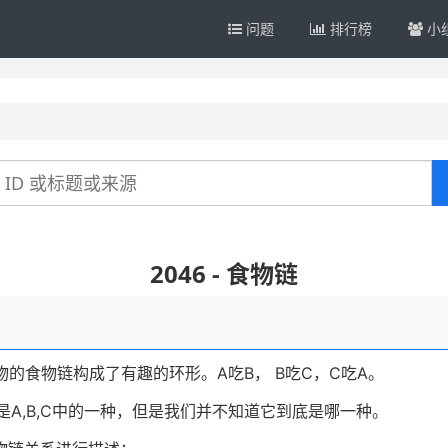
问题
排行榜
小
2046 - 食物链
物的食物链构成了有趣的环形。
A
吃
B
，
B
吃
C
，
C
吃
A
。
是
A,B,C
中的一种，但是我们并不知道它到底是哪一种。