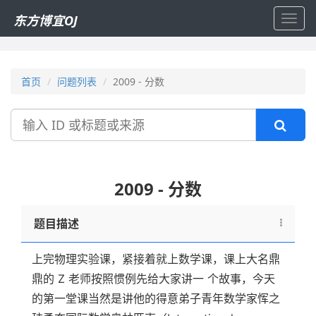
东方博宜OJ
Toggl
navig
首页
问题列表
2009 - 分数
搜
索
2009 - 分数
题目描述
上完物理实验课，紧接着就上数学课，课上大名鼎
鼎的 Z 老师按照惯例先给大家讲一 个故事，今天
的第一堂课当然是讲他的得意弟子青年数学家恽之