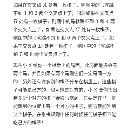
A
如果在交叉点
处有一枚棋子，则图中的马就跳
A
1
2
B
1
2
不到
和
两个交叉点上了；同理如果在交叉点
3
4
3
4
处有一枚棋子，则图中的马就跳不到
和
两
B
C
个交叉点上了，如果在交叉点
处有一枚棋子，
C
5
6
5
6
则图中的马就跳不到
和
两个交叉点上了，如
D
果在交叉点
处有一枚棋子，则图中的马就跳不
D
7
8
7
8
到
和
两个交叉点上了。
现在小 X 给你一个棋盘上的局面，此局面最多会有
两个马，并且如果有两个马则它们一定是同一方
的，另外还有许多别的棋子分布在棋盘上，这些棋
子可能是己方的，也可能是对方的，小 X 要你指出
有多少个对方的棋子会被马吃到，只要是在马一步
能跳到的位置上有一个对方的棋子，则马就能吃到
这个棋子。在象棋规则中任何时候任何棋子都不能
吃己方的棋子！