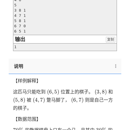
5

3 8 1

4 7 1

5 8 1

6 7 0

6 5 1
输出
复制
1
说明
【样例解释】
(6,5)
(3,8)
(5,8)
(
6
,
5
)
(
3
,
8
)
这匹马只能吃到
位置上的棋子。
和
(4,7)
(6,7)
(
5
,
8
)
(
4
,
7
)
(
6
,
7
)
被
蹩马脚了，
则是自己一方
的棋子。
【数据范围】
70\%
30\%
70%
30%
的数据棋盘上只有一个马，且其中
的