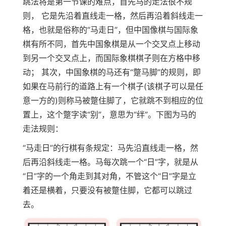
跳法将是第一节课的难点，首先马的走法很不规
则， 它是先沿着直线走一格，然后再沿着斜线走一
格，也就是俗称的“马走日”，但中国像棋与国际象
棋有所不同，首先中国象棋是从一个交叉点上移动
到另一个交叉点上，而国际象棋棋子则在方格中移
动； 其次，中国象棋的马还有“蹩马脚”的规则，即
如果在马前行的道路上有一个棋子(该棋子可以是任
意一方的)则称马被蹩住脚了，它就跳不到相应的位
置上，这个蹩字读“别”，意思为“绊”。下图为马的
走法规则：
“马走日”的行棋有条规定：马先沿直线走一格，然
后再沿斜线走一格。马每次跳一个“日”字，就是从
“日”字的一个角走到其对角，不管这个“日”字是立
着还是横着，只要没有被蹩住脚，它都可以跳过
去。