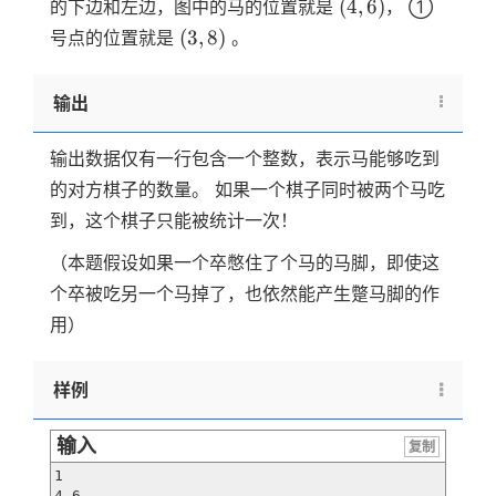
(4,6)
(
4
,
6
)
的下边和左边，图中的马的位置就是
， ①
9
(3,8)
(
3
,
8
)
号点的位置就是
。
输出
输出数据仅有一行包含一个整数，表示马能够吃到
的对方棋子的数量。 如果一个棋子同时被两个马吃
到，这个棋子只能被统计一次！
（本题假设如果一个卒憋住了个马的马脚，即使这
个卒被吃另一个马掉了，也依然能产生蹩马脚的作
用）
样例
输入
复制
1

4 6
