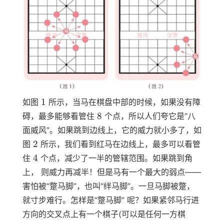
1
1
如图
所示，当马在棋盘中部的时候，如果没有障
8
8
碍，最多能够看管住
个点，所以人们夸它是“八
面威风”。如果跳到边线上，它的威力就小多了，如
2
2
图
所示，我们看到红马在边线上，最多可以看管
4
4
住
个点，减少了一半的管辖范围。如果跳到角
上， 则威力再减半！但是马有一个最大的弱点——
害怕被“蹩马脚”，也叫“绊马脚”。一旦马脚被蹩，
就寸步难行。怎样是“蹩马脚” 呢？如果紧邻马行进
方向的交叉点上有一个棋子(可以是任何一方棋