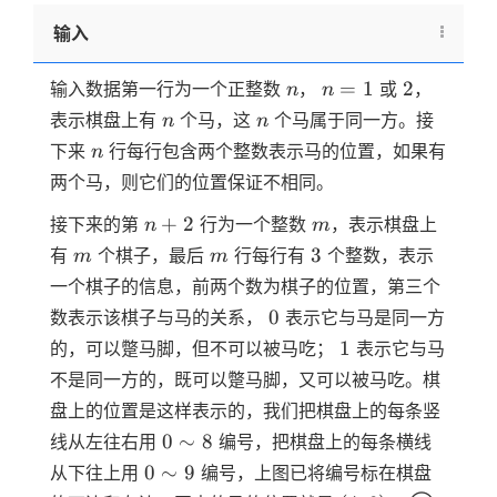
输入
n
n=1
2
=
1
2
输入数据第一行为一个正整数
，
或
，
n
n
n
n
表示棋盘上有
个马，这
个马属于同一方。接
n
n
n
下来
行每行包含两个整数表示马的位置，如果有
n
两个马，则它们的位置保证不相同。
n+2
m
+
2
接下来的第
行为一个整数
，表示棋盘上
n
m
m
m
3
3
有
个棋子，最后
行每行有
个整数，表示
m
m
一个棋子的信息，前两个数为棋子的位置，第三个
0
0
数表示该棋子与马的关系，
表示它与马是同一方
1
1
的，可以蹩马脚，但不可以被马吃；
表示它与马
不是同一方的，既可以蹩马脚，又可以被马吃。棋
盘上的位置是这样表示的，我们把棋盘上的每条竖
0
0
∼
8
线从左往右用
编号，把棋盘上的每条横线
\sim
0
0
∼
9
从下往上用
编号，上图已将编号标在棋盘
8
\sim