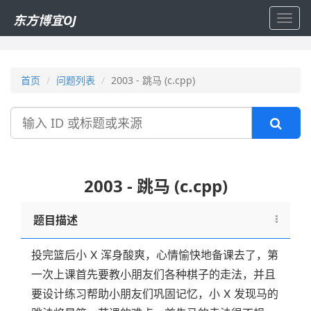
东方博宜OJ
Toggl
navig
首页
问题列表
2003 - 跳马 (c.cpp)
搜
索
2003 - 跳马 (c.cpp)
题目描述
投完篮后小 X 浑身酸爽，心情愉快地备课去了，第
一次上课首先要教小朋友们各种棋子的走法，并且
要设计练习帮助小朋友们巩固记忆，小 X 发现马的