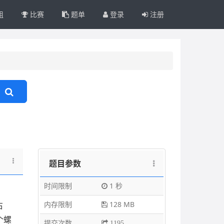
组
比赛
题单
登录
注册
题目参数
时间限制
1 秒
内存限制
128 MB
右
个螺
提交次数
1195