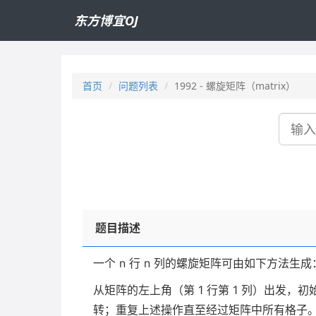
东方博宜OJ
首页
问题列表
1992 - 螺旋矩阵（matrix）
搜
索
题目描述
一个
n
行
n
列的螺旋矩阵可由如下方法生成
从矩阵的左上角（第
1
行第
1
列）出发，初
转；重复上述操作直至经过矩阵中所有格子