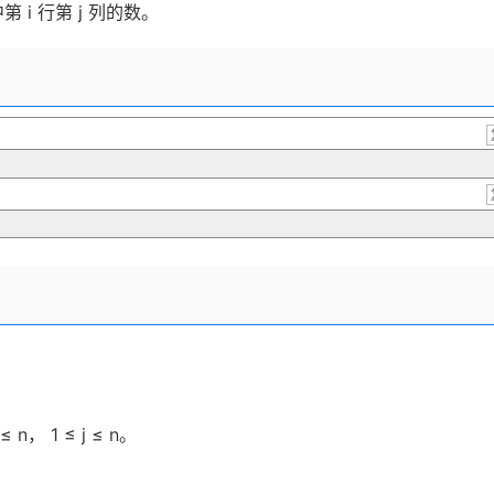
中第
i
行第
j
列的数
。
≤
n
，
1
≤
j
≤
n
。