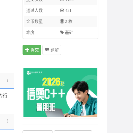
通过人数
421
金币数量
2 枚
难度
基础
提交
题解
的行