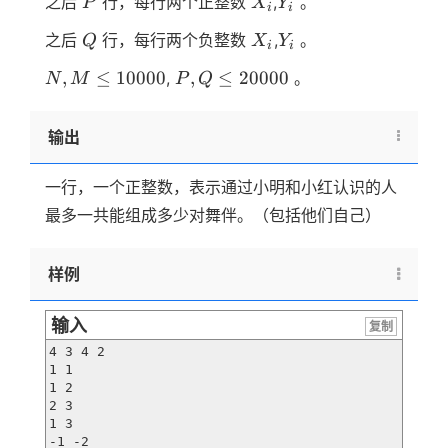
之后
行，每行两个正整数
,
。
P
X
Y
i
i
Q
X_i
Y_i
之后
行，每行两个负整数
,
。
Q
X
Y
i
i
N,M
P,Q
,
≤
10000
,
≤
20000
,
。
N
M
P
Q
\le
\le
10000
20000
输出
一行，一个正整数，表示通过小明和小红认识的人
最多一共能组成多少对舞伴。（包括他们自己）
样例
输入
复制
4 3 4 2

1 1

1 2

2 3

1 3

-1 -2
