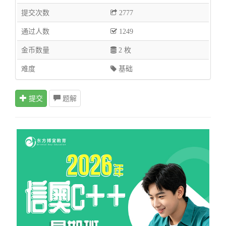
提交次数
2777
通过人数
1249
金币数量
2 枚
难度
基础
提交
题解