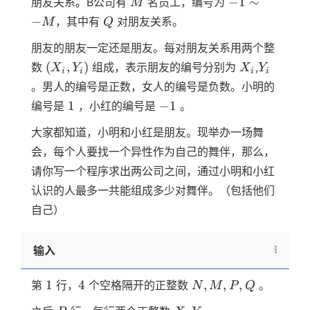
M
-1
−
1
∼
朋友关系。B公司有
名员工，编号为
M
N
\sim
Q
−
，其中有
对朋友关系。
M
Q
-M
朋友的朋友一定还是朋友。每对朋友关系用两个整
(X_i,Y_i)
X_i
Y_i
(
,
)
数
组成，表示朋友的编号分别为
,
X
Y
X
Y
i
i
i
i
。男人的编号是正数，女人的编号是负数。小明的
1
-1
1
−
1
编号是
，小红的编号是
。
大家都知道，小明和小红是朋友。现举办一场舞
会，每个人要找一个异性作为自己的舞伴，那么，
请你写一个程序求出两公司之间，通过小明和小红
认识的人最多一共能组成多少对舞伴。（包括他们
自己）
输入
1
4
N,M,P,Q
1
4
,
,
,
第
行，
个空格隔开的正整数
。
N
M
P
Q
P
X_i
Y_i