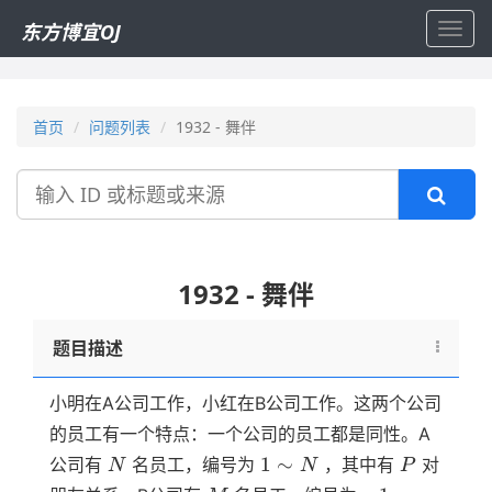
东方博宜OJ
Toggl
navig
首页
问题列表
1932 - 舞伴
搜
索
1932 - 舞伴
题目描述
小明在A公司工作，小红在B公司工作。这两个公司
的员工有一个特点：一个公司的员工都是同性。A
N
1
P
1
∼
公司有
名员工，编号为
，其中有
对
N
N
P
\sim