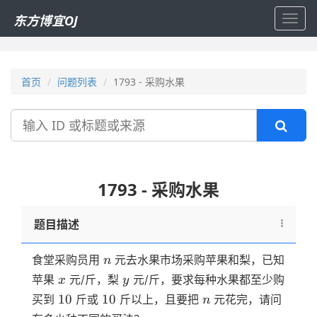
东方博宜OJ
Toggl
navig
首页
问题列表
1793 - 采购水果
搜
索
1793 - 采购水果
题目描述
n
食堂采购员用
元去水果市场采购苹果和梨，已知
n
x
y
苹果
元/斤，梨
元/斤，要求每种水果都至少购
x
y
10
10
n
10
10
买到
斤或
斤以上，且要把
元花完，请问
n