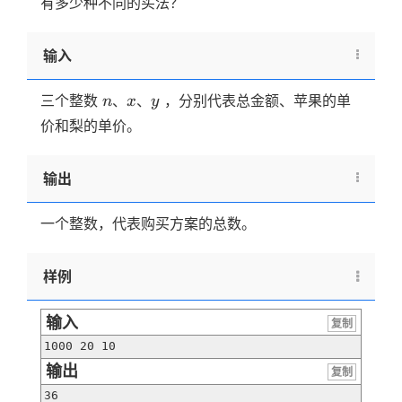
有多少种不同的买法？
输入
n
x
y
三个整数
、
、
，分别代表总金额、苹果的单
n
x
y
价和梨的单价。
输出
一个整数，代表购买方案的总数。
样例
输入
复制
1000 20 10
输出
复制
36