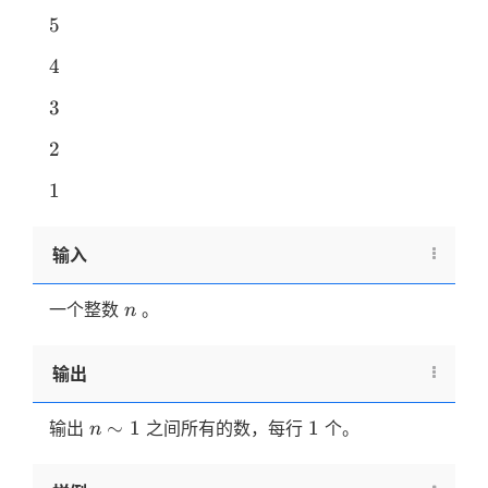
5
5
4
4
3
3
2
2
1
1
输入
n
一个整数
。
n
输出
n
1
∼
1
1
输出
之间所有的数，每行
个。
n
\sim
1