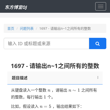
东方博宜OJ
Toggl
navig
首页
问题列表
1697 - 请输出n~1之间所有的整数
搜
索
1697 - 请输出n~1之间所有的整数
题目描述
n
n
∼
1
从键盘读入一个整数
，请输出
之间所有
n
n
\sim
1
1
的整数，每行输出
个。
1
n=5
=
5
比如，假设读入
，输出结果如下：
n