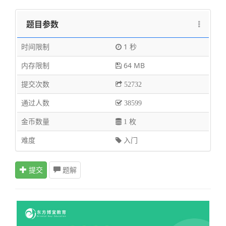
题目参数
时间限制
1 秒
内存限制
64 MB
提交次数
52732
通过人数
38599
金币数量
1 枚
难度
入门
提交
题解