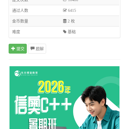
通过人数
6415
金币数量
2 枚
难度
基础
提交
题解