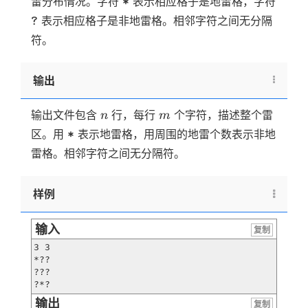
雷分布情况。字符
表示相应格子是地雷格，字符
*
\texttt{?}
表示相应格子是非地雷格。相邻字符之间无分隔
?
符。
输出
n
m
输出文件包含
行，每行
个字符，描述整个雷
n
m
\texttt{*}
区。用
表示地雷格，用周围的地雷个数表示非地
*
雷格。相邻字符之间无分隔符。
样例
输入
复制
3 3

*??

???

?*?
输出
复制