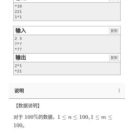
*10

221

1*1
输入
复制
2 3

?*?

*??
输出
复制
2*1

*21
说明
【数据说明】
100\%
1≤n≤100,
100%
1
≤
≤
100
,
1
≤
≤
对于
的数据，
n
m
1≤m≤100
100
。