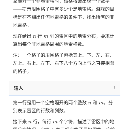
家翻开一个非地雷格时，该格将会出现一个数字
——提示周围格子中有多少个是地雷格。游戏的目
标是在不翻出任何地雷格的条件下，找出所有的非
地雷格。
n
m
现在给出
行
列的雷区中的地雷分布，要求计
n
m
算出每个非地雷格周围的地雷格数。
注：一个格子的周围格子包括其上、下、左、右、
左上、右上、左下、右下八个方向上与之直接相邻
的格子。
输入
n
m
第一行是用一个空格隔开的两个整数
和
，分
n
m
别表示雷区的行数和列数。
n
m
接下来
行，每行
个字符，描述了雷区中的地
n
m
\texttt{*}