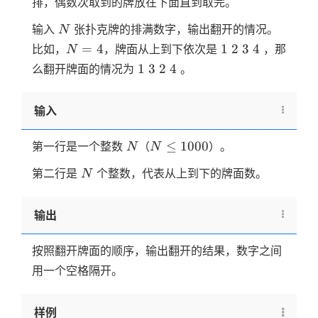
排，偶数次取到的牌放在下面直到取完。
N
输入
张扑克牌的排满数字，输出翻开的情况。
N
N=4
1
2
3
4
=
4
1
2
3
4
比如，
，牌面从上到下依次是
，那
N
1
3
2
4
1
3
2
4
么翻开牌面的情况为
。
输入
N
N
≤
1000
第一行是一个整数
（
）。
N
N
\le
N
第二行是
个整数，代表从上到下的牌面数。
N
1000
输出
按照翻开牌面的顺序，输出翻开的结果，数字之间
用一个空格隔开。
样例