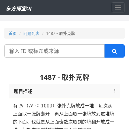
东方博宜OJ
Toggl
navig
首页
问题列表
1487 - 取扑克牌
搜
索
1487 - 取扑克牌
题目描述
N
N
≤
1000
有
（
）张扑克牌放成一堆，每次从
N
N
\le
上面取一张牌翻开，再从上面取一张牌放到这堆牌
1000
的下面。也就是从上面奇数次取到的牌翻开放成一