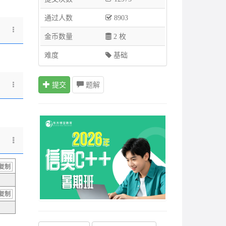
通过人数
8903
金币数量
2 枚
难度
基础
提交
题解
复制
复制