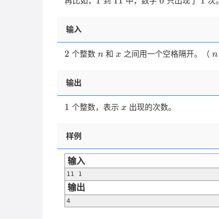
1
11
0
1
再比如，
到
中，数字
只出现了
次
输入
2
n
x
n
2
个整数
和
之间用一个空格隔开。（
n
x
n
2
输出
1
x
1
个整数，表示
出现的次数。
x
样例
输入
11 1
输出
4