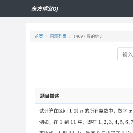
东方博宜OJ
首页
问题列表
1469 - 数的统计
搜
索
题目描述
1
n
x
1
试计算在区间
到
的所有整数中，数字
n
x
1
11
1,2,3,4,5,6,7,
1
11
1
,
2
,
3
,
4
,
5
,
6
,
例如，在
到
中，即在
1
11
0
1