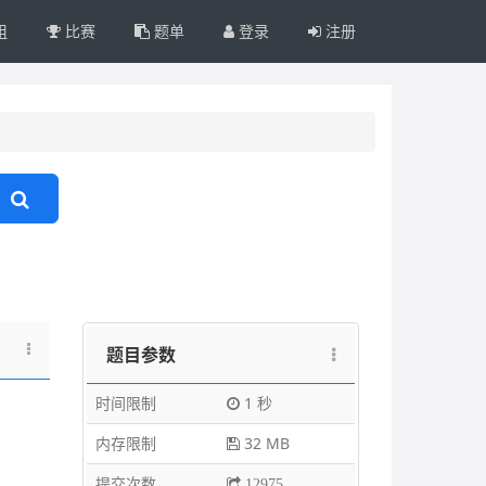
组
比赛
题单
登录
注册
题目参数
时间限制
1 秒
内存限制
32 MB
提交次数
12975