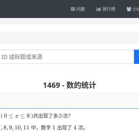
问题
排行榜
小
1469 - 数的统计
0
0
≤
≤
9
(
)共出现了多少次？
x
\le
8,9,10,11
1
4
7
,
8
,
9
,
10
,
11
1
4
中，数字
出现了
次。
x
\le