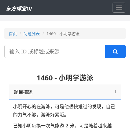
东方博宜OJ
Toggl
navig
首页
问题列表
1460 - 小明学游泳
搜
索
1460 - 小明学游泳
题目描述
小明开心的在游泳，可是他很快难过的发现，自己
的力气不够，游泳好累哦。
2
2
已知小明每换一次气能游
米，可是随着越来越