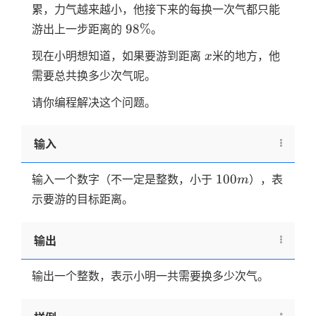
累，力气越来越小，他接下来的每换一次气都只能
98
98%
游出上一步距离的
。
\%
x
现在小明想知道，如果要游到距离
米的地方，他
x
需要总共换多少次气呢。
请你编程解决这个问题。
输入
100m
100
输入一个数字（不一定是整数，小于
），表
m
示要游的目标距离。
输出
输出一个整数，表示小明一共需要换多少次气。