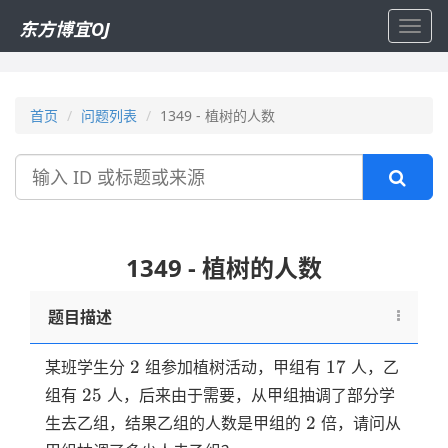
东方博宜OJ
Toggl
navig
首页
问题列表
1349 - 植树的人数
搜
索
1349 - 植树的人数
题目描述
2
17
2
17
某班学生分
组参加植树活动，甲组有
人，乙
25
25
组有
人，后来由于需要，从甲组抽调了部分学
2
2
生去乙组，结果乙组的人数是甲组的
倍，请问从