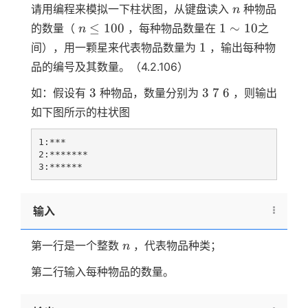
n
请用编程来模拟一下柱状图，从键盘读入
种物品
n
n
1
≤
100
1
∼
10
的数量（
，每种物品数量在
之
n
\le
\sim
1
1
间），用一颗星来代表物品数量为
，输出每种物
100
10
品的编号及其数量。（4.2.106）
3
3
7
6
3
3
7
6
如：假设有
种物品，数量分别为
，则输出
如下图所示的柱状图
1:***

2:*******

输入
n
第一行是一个整数
，代表物品种类；
n
第二行输入每种物品的数量。