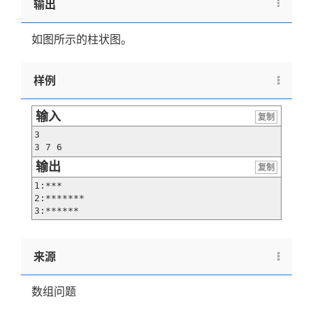
输出
如图所示的柱状图。
样例
输入
复制
3

3 7 6
输出
复制
1:***

2:*******

3:******
来源
数组问题