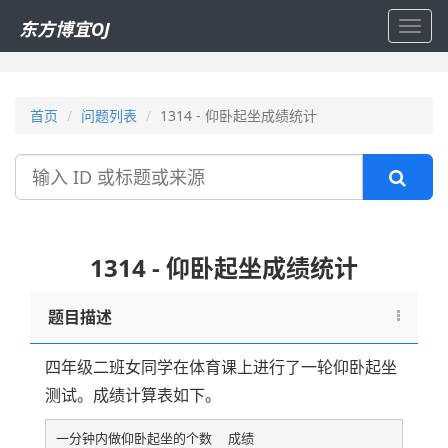
东方博宜OJ
Toggl
navig
首页
问题列表
1314 - 仰卧起坐成绩统计
搜
索
1314 - 仰卧起坐成绩统计
题目描述
四年级二班女同学在体育课上进行了一轮仰卧起坐
测试。成绩计算表如下。
一分钟内做仰卧起坐的个数  成绩
