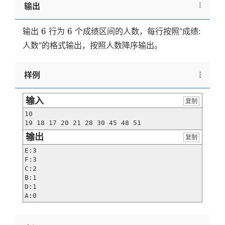
输出
6
6
6
6
输出
行为
个成绩区间的人数，每行按照“成绩:
人数”的格式输出，按照人数降序输出。
样例
输入
复制
10

19 18 17 20 21 28 30 45 48 51
输出
复制
E:3

F:3

C:2

B:1

D:1

A:0