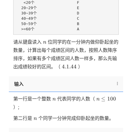
   <20个                  F

  20~29个                 E

  30~39个                 D

  40~49个                 C

  50~59个                 B

n
请从键盘读入
位同学的在一分钟内做仰卧起坐的
n
数量，计算出每个成绩区间的人数，按照人数降序
排序，如果有多个成绩区间人数一样多，那么先输
4.1.44
4.1.44
出成绩较好的区间。（
）
输入
n
n
≤
100
第一行是一个整数
代表同学的人数（
n
n
\le
）;
100
n
第二行是
个同学一分钟完成仰卧起坐的数量。
n