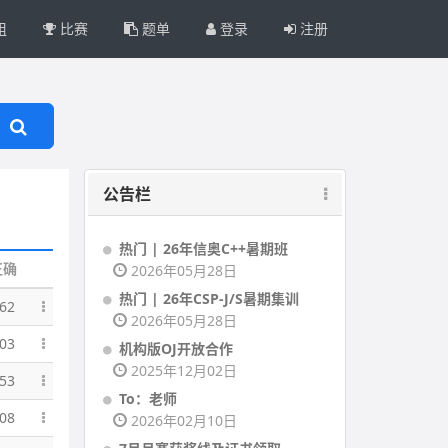
组
比赛
题单
登录
注册
公告栏
热门 | 26年信奥C++暑期班
正确
2026年05月28日
热门 | 26年CSP-J/S暑期集训
62
2026年05月28日
03
机构版OJ开放合作
2025年12月02日
53
To：老师
08
2026年02月10日