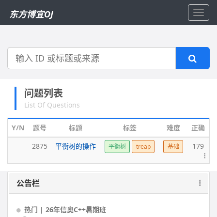
东方博宜OJ
Toggl
navig
搜
索
问题列表
List Of Questions
Y/N
题号
标题
标签
难度
正确
2875
平衡树的操作
179
平衡树
treap
基础
公告栏
热门 | 26年信奥C++暑期班