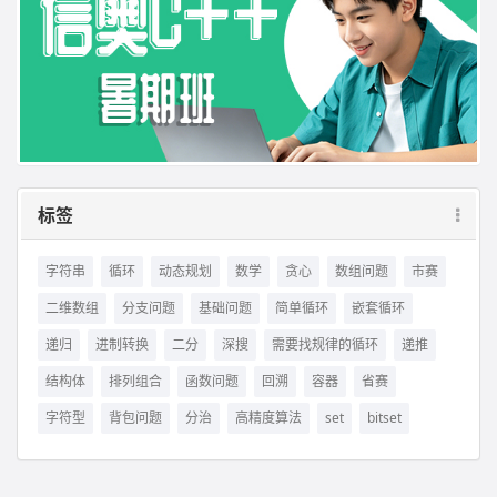
标签
字符串
循环
动态规划
数学
贪心
数组问题
市赛
二维数组
分支问题
基础问题
简单循环
嵌套循环
递归
进制转换
二分
深搜
需要找规律的循环
递推
结构体
排列组合
函数问题
回溯
容器
省赛
字符型
背包问题
分治
高精度算法
set
bitset