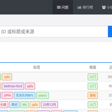
问题
排行榜
小
标签
难度
20
spfa
入门
9
bellman-ford
spfa
入门
3
SPFA
优先队列BFS
usaco
基础
8
P七级
图论
bfs
spfa
23年12月
入门