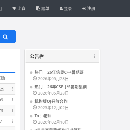
组
比赛
题单
登录
注册
公告栏
热门 | 26年信奥C++暑期班
正确
2026年05月28日
热门 | 26年CSP-J/S暑期集训
29
2026年05月28日
09
机构版OJ开放合作
2025年12月02日
73
To：老师
7
2026年02月10日