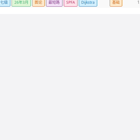
1
P七级
26年3月
图论
最短路
SPFA
Dijkstra
基础