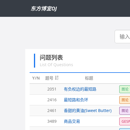
东方博宜OJ
搜
索
问题列表
List Of Questions
Y/N
题号
标题
2051
有负权边的最短路
图论
2416
最短路和负环
图论
2461
香甜的黄油(Sweet Butter)
图论
3489
商品交易
GES