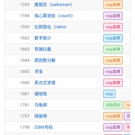
1593
推销员（salesman）
noip复赛
1594
珠心算测验（count）
noip复赛
1595
比例简化（ratio）
noip复赛
1662
数字统计
noip复赛
1663
导弹拦截
noip复赛
1664
质因数分解
noip复赛
1665
寻宝
noip复赛
1666
表达式求值
noip复赛
1681
铺地毯
noip
1781
乌龟棋
动态规划
noip
1797
排座椅
noip复赛
贪心
1798
ISBN号码
noip复赛
字符