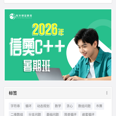
标签
字符串
循环
动态规划
数学
贪心
数组问题
市赛
二维数组
分支问题
基础问题
简单循环
嵌套循环