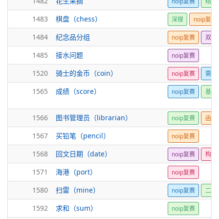
1482
花生采摘
noip复赛
结构
1483
棋盘（chess）
深搜
noip复赛
1484
纪念品分组
noip复赛
双指
1485
接水问题
noip复赛
1520
骑士的金币（coin）
noip复赛
需要
1565
成绩（score）
noip复赛
基础
1566
图书管理员（librarian）
noip复赛
函数
1567
买铅笔（pencil）
noip复赛
1568
回文日期（date）
noip复赛
构造
1571
海港（port）
noip复赛
1580
扫雷（mine）
noip复赛
二维
1592
求和（sum）
noip复赛