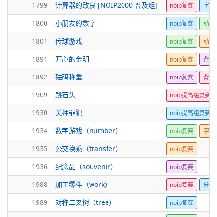
1799
计算器的改良 [NOIP2000 普及组]
noip复赛
字符
1800
小朋友的数字
noip复赛
动态
1801
传球游戏
noip复赛
动态
1891
开心的金明
noip复赛
背包
1892
砝码称重
noip复赛
背包
1909
跳石头
noip提高组复赛
1930
关押罪犯
noip提高组复赛
1934
数字游戏（number）
noip复赛
字符
1935
公交换乘（transfer）
noip复赛
1936
纪念品（souvenir）
noip复赛
1988
加工零件（work）
noip复赛
分层
1989
对称二叉树（tree）
noip复赛