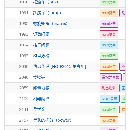
1990
摆渡车（bus）
noip复赛
1991
跳房子（jump）
noip复赛
动态
1992
螺旋矩阵（matrix）
noip复赛
1993
记数问题
noip复赛
1994
格子问题
noip复赛
1995
棋盘方格
noip复赛
2030
信息传递 [NOIP2015 提高组]
noip复赛
图论
2046
食物链
带权并查集
no
2059
能量项链
动态规划
区间
2104
机器翻译
NOIP复赛
模
2141
奖学金
noip复赛
结构
2157
优秀的拆分（power）
noip复赛