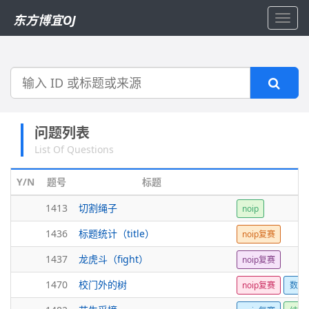
东方博宜OJ
Toggl
navig
搜
索
问题列表
List Of Questions
Y/N
题号
标题
1413
切割绳子
noip
1436
标题统计（title）
noip复赛
1437
龙虎斗（fight）
noip复赛
1470
校门外的树
noip复赛
数组