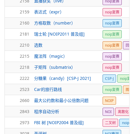
2158
直播获奖（live）
noip复赛
2159
表达式（expr）
noip复赛
2160
方格取数（number）
noip复赛
2181
瑞士轮 [NOIP2011 普及组]
noip复赛
2210
选数
noip复赛
回溯
2215
魔法阵（magic）
noip复赛
2218
子矩阵（submatrix）
noip复赛
2222
分糖果（candy）[CSP-J 2021]
CSP-J
noip复
2523
Car的旅行路线
noip复赛
图论
2660
最大公约数和最小公倍数问题
NOIP
2843
程序自动分析
NOI
离散化
2973
FBI 树 [NOIP2004 普及组]
二叉树
noip
3028
圣诞树
NOI春测