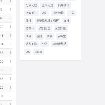
46
分支问题
基础问题
简单循环
33
嵌套循环
递归
进制转换
二分
45
深搜
需要找规律的循环
递推
22
结构体
排列组合
函数问题
49
回溯
容器
省赛
字符型
04
背包问题
分治
高精度算法
set
bitset
58
50
39
85
25
91
71