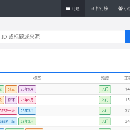
问题
排行榜
小
标签
难度
正
14
级
分支
25年9月
入门
15
级
循环
25年9月
入门
37
GESP一级
23年3月
入门
34
GESP一级
23年3月
入门