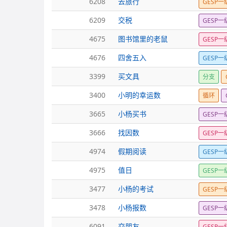
6208
去旅行
GESP一
6209
交税
GESP一
4675
图书馆里的老鼠
GESP一
4676
四舍五入
GESP一
3399
买文具
分支
3400
小明的幸运数
循环
3665
小杨买书
GESP一
3666
找因数
GESP一
4974
假期阅读
GESP一
4975
值日
GESP一
3477
小杨的考试
GESP一
3478
小杨报数
GESP一
6091
交朋友
GESP一