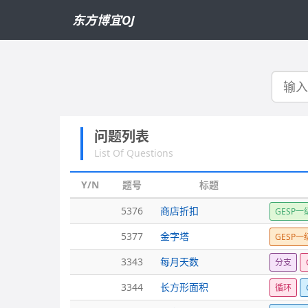
东方博宜OJ
搜
索
问题列表
List Of Questions
Y/N
题号
标题
5376
商店折扣
GESP一
5377
金字塔
GESP一
3343
每月天数
分支
3344
长方形面积
循环