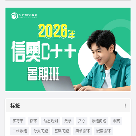
标签
字符串
循环
动态规划
数学
贪心
数组问题
市赛
二维数组
分支问题
基础问题
简单循环
嵌套循环