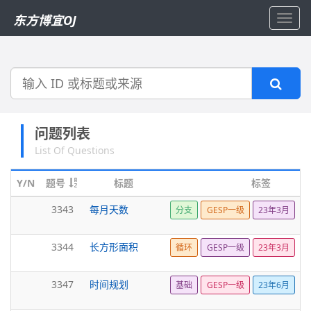
东方博宜OJ
Toggl
navig
搜
索
问题列表
List Of Questions
Y/N
题号
标题
标签
3343
每月天数
分支
GESP一级
23年3月
3344
长方形面积
循环
GESP一级
23年3月
3347
时间规划
基础
GESP一级
23年6月