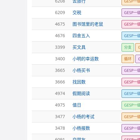
6208
去旅行
GESP一
6209
交税
GESP一
4675
图书馆里的老鼠
GESP一
4676
四舍五入
GESP一
3399
买文具
分支
3400
小明的幸运数
循环
3665
小杨买书
GESP一
3666
找因数
GESP一
4974
假期阅读
GESP一
4975
值日
GESP一
3477
小杨的考试
GESP一
3478
小杨报数
GESP一
6091
交朋友
GESP一