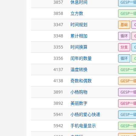
3857
休息时间
GESP一
3858
立方数
GESP一
3347
时间规划
基础
3348
累计相加
循环
3355
时间换算
分支
3356
闰年的数量
循环
4137
温度转换
GESP一
4138
奇数和偶数
GESP一
3891
小杨购物
GESP一
3892
美丽数字
GESP一
5941
小杨的爱心快递
GESP一
5942
手机电量显示
GESP一