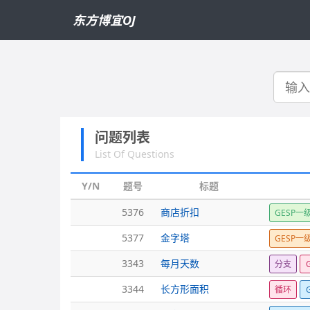
东方博宜OJ
搜
索
问题列表
List Of Questions
Y/N
题号
标题
5376
商店折扣
GESP一
5377
金字塔
GESP一
3343
每月天数
分支
3344
长方形面积
循环