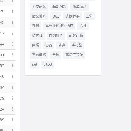
40
分支问题
基础问题
简单循环
27
嵌套循环
递归
进制转换
二分
42
深搜
需要找规律的循环
递推
17
结构体
排列组合
函数问题
44
回溯
容器
省赛
字符型
01
背包问题
分治
高精度算法
set
bitset
55
49
34
79
24
89
63