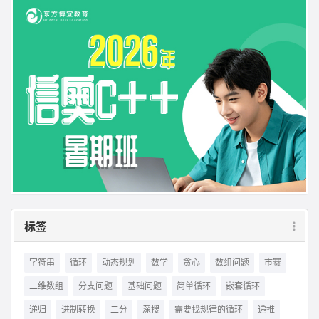
标签
字符串
循环
动态规划
数学
贪心
数组问题
市赛
二维数组
分支问题
基础问题
简单循环
嵌套循环
递归
进制转换
二分
深搜
需要找规律的循环
递推