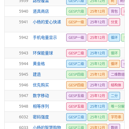
5939
路径覆盖
GESP六级
25年12月
树
树形D
5940
道具商店
GESP六级
25年12月
背包
动
5941
小杨的爱心快递
GESP一级
25年12月
分支
5942
手机电量显示
GESP一级
25年12月
循环
分
5943
环保能量球
GESP二级
25年12月
循环
5944
黄金格
GESP二级
25年12月
循环
sqr
5945
建造
GESP四级
25年12月
二维数组
5946
优先购买
GESP四级
25年12月
结构体
5947
数字移动
GESP五级
25年12月
二分
5948
相等序列
GESP五级
25年12月
唯一分解定
6032
密码强度
GESP三级
25年12月
字符串
6033
小杨的智慧购物
GESP三级
25年12月
数组