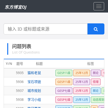
东方博宜OJ
Toggl
navig
搜
索
问题列表
List Of Questions
Y/N
题号
标题
标签
5935
猫和老鼠
GESP八级
25年12月
图论
优
5936
宝石项链
GESP八级
25年12月
倍增
5937
城市规划
GESP七级
25年12月
图论
最
5938
学习小组
GESP七级
25年12月
动态规划