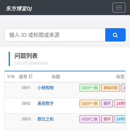
东方博宜OJ
Toggl
navig
搜
索
问题列表
List Of Questions
Y/N
题号
标题
标签
3891
小杨购物
GESP一级
基础问题
24
3892
美丽数字
GESP一级
循环
24年9月
3893
数位之和
GESP二级
循环
24年9月