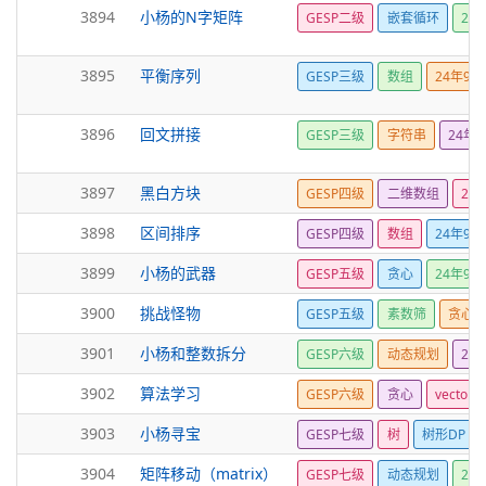
3894
小杨的N字矩阵
GESP二级
嵌套循环
24
3895
平衡序列
GESP三级
数组
24年9月
3896
回文拼接
GESP三级
字符串
24年
3897
黑白方块
GESP四级
二维数组
24
3898
区间排序
GESP四级
数组
24年9月
3899
小杨的武器
GESP五级
贪心
24年9月
3900
挑战怪物
GESP五级
素数筛
贪心
3901
小杨和整数拆分
GESP六级
动态规划
24
3902
算法学习
GESP六级
贪心
vector
3903
小杨寻宝
GESP七级
树
树形DP
3904
矩阵移动（matrix）
GESP七级
动态规划
24