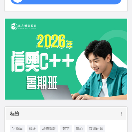
标签
字符串
循环
动态规划
数学
贪心
数组问题