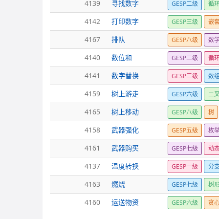
4139
寻找数字
GESP二级
循
4142
打印数字
GESP三级
嵌
4167
排队
GESP八级
数
4140
数位和
GESP二级
循
4141
数字替换
GESP三级
数
4159
树上游走
GESP六级
二
4165
树上移动
GESP八级
树
4158
武器强化
GESP五级
枚
4161
武器购买
GESP七级
动
4137
温度转换
GESP一级
分
4163
燃烧
GESP七级
树形
4160
运送物资
GESP六级
贪