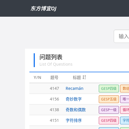
东方博宜OJ
搜
索
问题列表
List Of Questions
Y/N
题号
标题
4147
Recamán
GESP四级
数
4156
奇妙数字
GESP五级
唯
4138
奇数和偶数
GESP一级
循
4151
字符排序
GESP四级
字