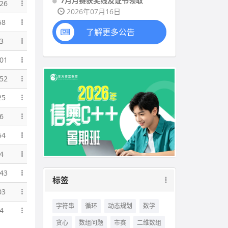
7月月赛获奖线及证书领取
26
2026年07月16日
58
了解更多公告
3
01
52
25
6
54
4
43
标签
03
字符串
循环
动态规划
数学
4
贪心
数组问题
市赛
二维数组