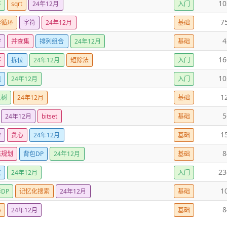
10
环
sqrt
24年12月
入门
7
套循环
字符
24年12月
基础
4
学
并查集
排列组合
24年12月
基础
16
环
拆位
24年12月
短除法
入门
10
组
24年12月
入门
1
叉树
24年12月
基础
5
24年12月
bitset
基础
1
举
贪心
24年12月
基础
8
态规划
背包DP
24年12月
基础
23
支
24年12月
入门
1
DP
记忆化搜索
24年12月
基础
8
心
24年12月
基础