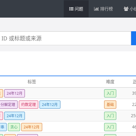
问题
排行榜
小
标签
难度
3
组
24年12月
入门
2
一分解定理
约数定理
24年12月
基础
25
环
24年12月
入门
4
符串
贪心
24年12月
入门