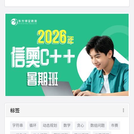
标签
字符串
循环
动态规划
数学
贪心
数组问题
市赛