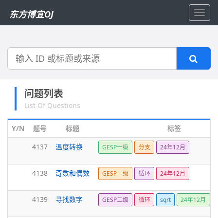
东方博宜OJ
Toggl
navig
搜
索
问题列表
List Of Questions
Y/N
题号
标题
标签
4137
温度转换
GESP一级
分支
24年12月
4138
奇数和偶数
GESP一级
循环
24年12月
4139
寻找数字
GESP二级
循环
sqrt
24年12月