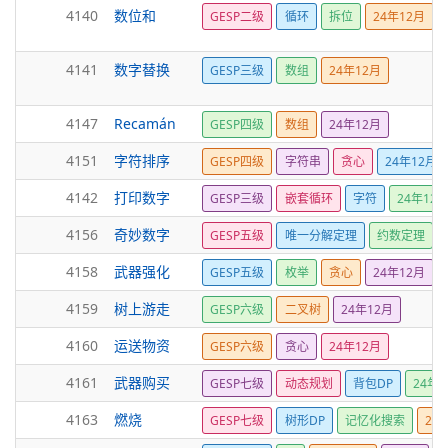
4140
数位和
GESP二级
循环
拆位
24年12月
4141
数字替换
GESP三级
数组
24年12月
4147
Recamán
GESP四级
数组
24年12月
4151
字符排序
GESP四级
字符串
贪心
24年12月
4142
打印数字
GESP三级
嵌套循环
字符
24年12
4156
奇妙数字
GESP五级
唯一分解定理
约数定理
4158
武器强化
GESP五级
枚举
贪心
24年12月
4159
树上游走
GESP六级
二叉树
24年12月
4160
运送物资
GESP六级
贪心
24年12月
4161
武器购买
GESP七级
动态规划
背包DP
24年1
4163
燃烧
GESP七级
树形DP
记忆化搜索
24