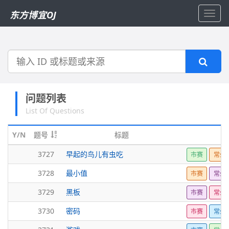
东方博宜OJ
Toggl
navig
搜
索
问题列表
List Of Questions
Y/N
题号
标题
3727
早起的鸟儿有虫吃
市赛
常州2
3728
最小值
市赛
常州2
3729
黑板
市赛
常州2
3730
密码
市赛
常州2