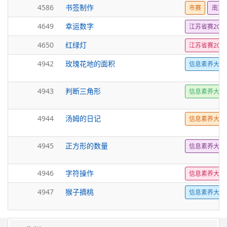
4586
书签制作
市赛
南京2
4649
幸运数字
江苏省赛202
4650
红绿灯
江苏省赛202
4942
玫瑰花地的面积
信息素养大赛
4943
判断三角形
信息素养大赛
4944
汤姆的日记
信息素养大赛
4945
正方形的数量
信息素养大赛
4946
字符操作
信息素养大赛
4947
猴子摘桃
信息素养大赛