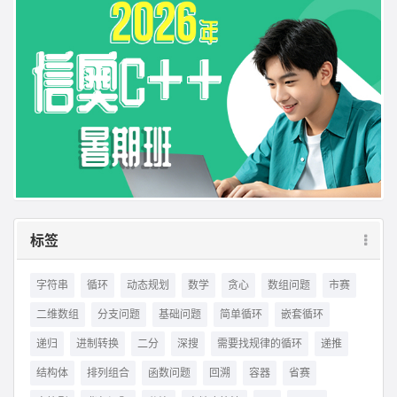
标签
字符串
循环
动态规划
数学
贪心
数组问题
市赛
二维数组
分支问题
基础问题
简单循环
嵌套循环
递归
进制转换
二分
深搜
需要找规律的循环
递推
结构体
排列组合
函数问题
回溯
容器
省赛