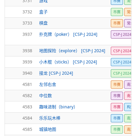
3731
游戏
市赛
常州2
3732
盒子
市赛
常州2
3733
棋盘
市赛
常州2
3937
扑克牌（poker） [CSP-J 2024]
CSP-J 2024
3938
地图探险（explore） [CSP-J 2024]
CSP-J 2024
3939
小木棍（sticks） [CSP-J 2024]
CSP-J 2024
3940
接龙 [CSP-J 2024]
CSP-J 2024
4581
左邻右舍
市赛
南京2
4582
中位数
市赛
南京2
4583
趣味进制（binary）
市赛
构造
4584
乐乐玩木棒
市赛
南京2
4585
城镇地图
市赛
南京2