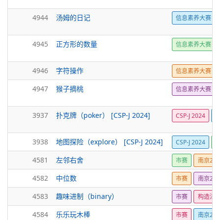
4944
汤姆的日记
信息素养大赛
4945
正方形的数量
信息素养大赛
4946
字符操作
信息素养大赛
4947
猴子摘桃
信息素养大赛
3937
扑克牌（poker） [CSP-J 2024]
CSP-J 2024
3938
地图探险（explore） [CSP-J 2024]
CSP-J 2024
4581
左邻右舍
市赛
南京202
4582
中位数
市赛
南京202
4583
趣味进制（binary）
市赛
构造法
4584
乐乐玩木棒
市赛
南京202