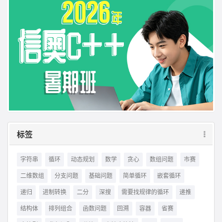
标签
字符串
循环
动态规划
数学
贪心
数组问题
市赛
二维数组
分支问题
基础问题
简单循环
嵌套循环
递归
进制转换
二分
深搜
需要找规律的循环
递推
结构体
排列组合
函数问题
回溯
容器
省赛