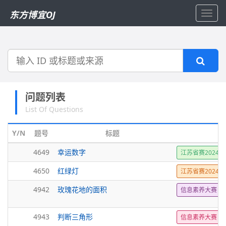
东方博宜OJ
Toggl
navig
搜
索
问题列表
List Of Questions
Y/N
题号
标题
4649
幸运数字
江苏省赛2024
4650
红绿灯
江苏省赛2024
4942
玫瑰花地的面积
信息素养大赛
4943
判断三角形
信息素养大赛