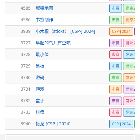
4585
城镇地图
市赛
南京202
4586
书签制作
市赛
南京202
3939
小木棍（sticks） [CSP-J 2024]
CSP-J 2024
3727
早起的鸟儿有虫吃
市赛
常州202
3728
最小值
市赛
常州202
3729
黑板
市赛
常州202
3730
密码
市赛
常州202
3731
游戏
市赛
常州202
3732
盒子
市赛
常州202
3733
棋盘
市赛
常州202
3940
接龙 [CSP-J 2024]
CSP-J 2024