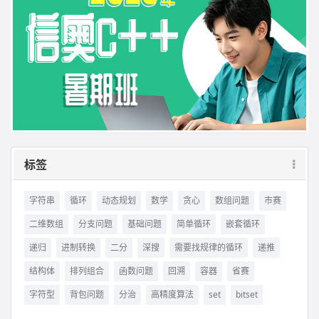
标签
字符串
循环
动态规划
数学
贪心
数组问题
市赛
二维数组
分支问题
基础问题
简单循环
嵌套循环
递归
进制转换
二分
深搜
需要找规律的循环
递推
结构体
排列组合
函数问题
回溯
容器
省赛
字符型
背包问题
分治
高精度算法
set
bitset