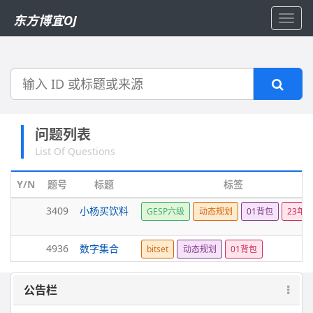
东方博宜OJ
Toggl
navig
搜
索
问题列表
List Of Questions
Y/N
题号
标题
标签
3409
小杨买饮料
GESP六级
动态规划
01背包
23年9
4936
数字集合
bitset
动态规划
01背包
公告栏