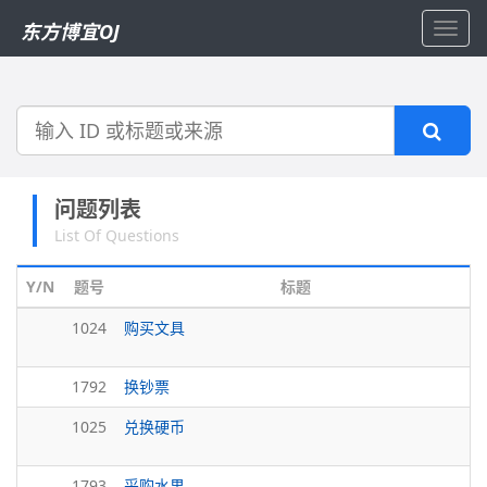
东方博宜OJ
Toggl
navig
搜
索
问题列表
List Of Questions
Y/N
题号
标题
1024
购买文具
1792
换钞票
1025
兑换硬币
1793
采购水果