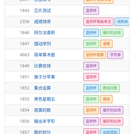
1843
芯片测试
蓝桥杯
2356
成绩排序
蓝桥杯等级考试
结构体
1846
阿尔法乘积
蓝桥杯
循环的应用
1847
摆动序列
蓝桥杯
递推
4663
简单算术题
蓝桥杯国赛
字符串
1849
比赛安排
蓝桥杯
1851
猴子分苹果
蓝桥杯
1852
集合运算
蓝桥杯
数组问题
1853
黑色星期五
蓝桥杯
模拟
1854
寂寞的数
蓝桥杯
循环的应用
1856
输出米字形
蓝桥杯
循环的应用
1857
数的划分
蓝桥杯
动态规划