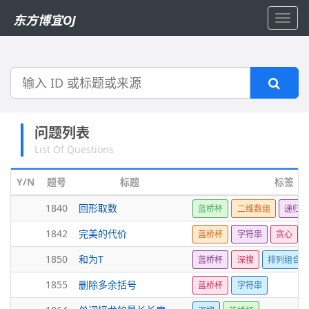
东方博宜OJ
Toggl
navig
搜
索
问题列表
List Of Questions
Y/N
题号
标题
标签
1840
回形取数
蓝桥杯
二维数组
递归
1842
完美的代价
蓝桥杯
字符串
贪心
1850
和为T
蓝桥杯
深搜
排列组合
1855
删除多余括号
蓝桥杯
字符串