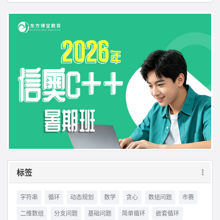
标签
字符串
循环
动态规划
数学
贪心
数组问题
市赛
二维数组
分支问题
基础问题
简单循环
嵌套循环