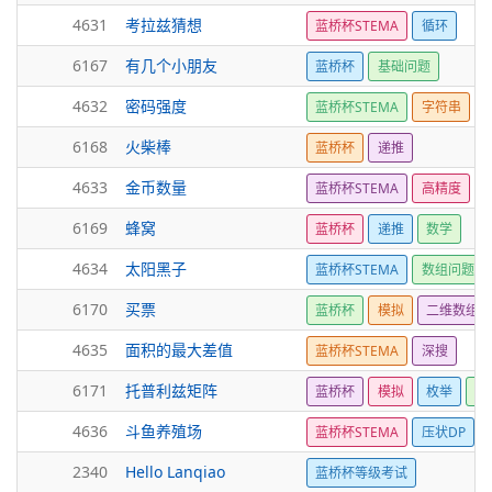
4631
考拉兹猜想
蓝桥杯STEMA
循环
6167
有几个小朋友
蓝桥杯
基础问题
4632
密码强度
蓝桥杯STEMA
字符串
6168
火柴棒
蓝桥杯
递推
4633
金币数量
蓝桥杯STEMA
高精度
6169
蜂窝
蓝桥杯
递推
数学
4634
太阳黑子
蓝桥杯STEMA
数组问题
6170
买票
蓝桥杯
模拟
二维数组
4635
面积的最大差值
蓝桥杯STEMA
深搜
6171
托普利兹矩阵
蓝桥杯
模拟
枚举
贪
4636
斗鱼养殖场
蓝桥杯STEMA
压状DP
2340
Hello Lanqiao
蓝桥杯等级考试