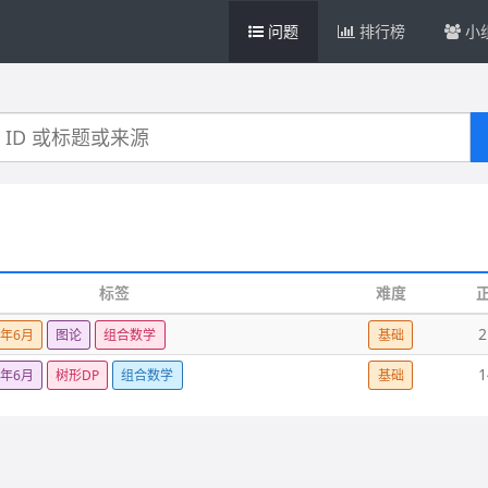
问题
排行榜
小
标签
难度
2
5年6月
图论
组合数学
基础
1
5年6月
树形DP
组合数学
基础