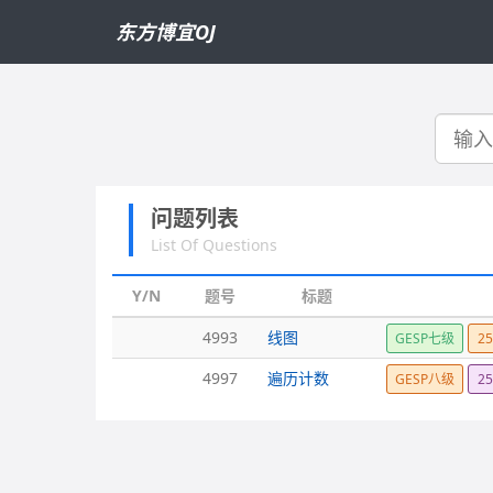
东方博宜OJ
搜
索
问题列表
List Of Questions
Y/N
题号
标题
4993
线图
GESP七级
2
4997
遍历计数
GESP八级
2