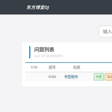
东方博宜OJ
搜
索
问题列表
List Of Questions
Y/N
题号
标题
4586
书签制作
市赛
南京