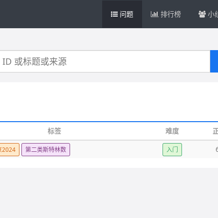
问题
排行榜
小
标签
难度
2024
第二类斯特林数
入门