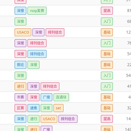
8
深搜
noip复赛
提高
6
深搜
入门
12
USACO
深搜
排列组合
基础
7
深搜
排列组合
入门
5
深搜
排列组合
基础
2
图论
深搜
基础
54
深搜
入门
4
递归
深搜
排列组合
入门
4
市赛
深搜
广搜
连通块
基础
3
区赛
递推
深搜
set
基础
14
深搜
递归
USACO
排列组合
提高
14
深搜
递归
广搜
基础