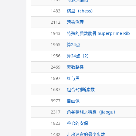
1483
棋盘（chess）
2112
污染治理
1943
特殊的质数肋骨 Superprime Rib
1955
算24点
1956
算24点（2）
2469
素数路径
1897
红与黑
1687
组合+判断素数
3977
自画像
2317
角谷猜想之猜想（jiaogu）
1823
谷仓的安保
1432
走出迷宫的最少步数