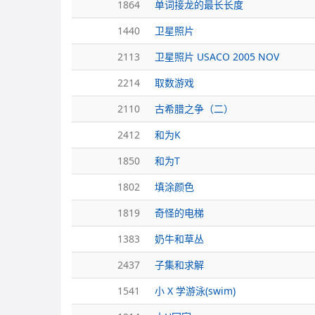
1864
单词接龙的最长长度
1440
卫星照片
2113
卫星照片 USACO 2005 NOV
2214
取数游戏
2110
古希腊之争（二）
2412
和为K
1850
和为T
1802
填涂颜色
1819
奇怪的电梯
1383
奶牛和草丛
2437
子集和求解
1541
小 X 学游泳(swim)