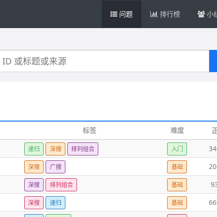
问题
排行榜
小
标签
难度
34
递归
深搜
排列组合
入门
20
深搜
广搜
基础
9
深搜
排列组合
基础
66
深搜
递归
基础