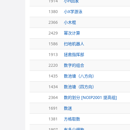
1914
小H回家
1380
小X学游泳
2366
小木棍
2429
幂次计算
1586
扫地机器人
1913
拯救指挥部
2220
数字的组合
1435
数池塘（八方向）
1434
数池塘（四方向）
2364
数的划分 [NOIP2001 提高组]
1691
数迷
1381
方格取数
1907
有多少细胞