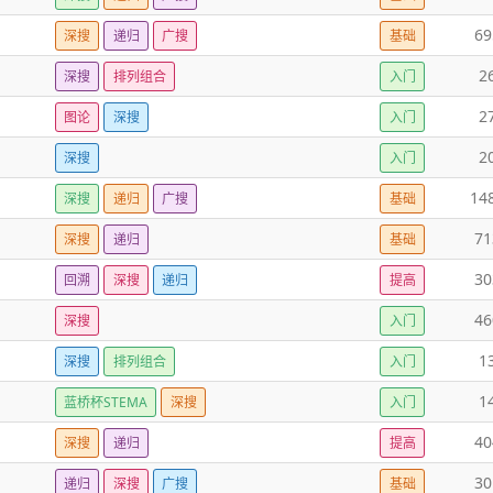
69
深搜
递归
广搜
基础
2
深搜
排列组合
入门
2
图论
深搜
入门
2
深搜
入门
14
深搜
递归
广搜
基础
71
深搜
递归
基础
30
回溯
深搜
递归
提高
46
深搜
入门
1
深搜
排列组合
入门
1
蓝桥杯STEMA
深搜
入门
40
深搜
递归
提高
30
递归
深搜
广搜
基础