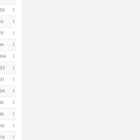
50
63
70
04
864
33
31
04
30
49
42
16