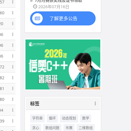
7月月赛获奖线及证书领取
57
2026年07月16日
60
了解更多公告
20
06
06
36
72
82
81
80
标签
34
字符串
循环
动态规划
数学
39
贪心
数组问题
市赛
二维数组