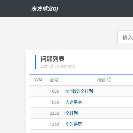
东方博宜OJ
搜
索
问题列表
List Of Questions
Y/N
题号
标题
1685
n个数的全排列
1966
人造星空
2232
全排列
1360
卒的遍历