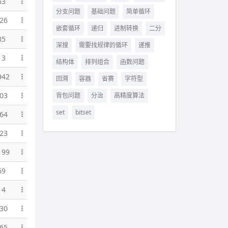
63
分支问题
基础问题
简单循环
26
嵌套循环
递归
进制转换
二分
85
深搜
需要找规律的循环
递推
13
结构体
排列组合
函数问题
942
回溯
容器
省赛
字符型
03
背包问题
分治
高精度算法
set
bitset
64
23
199
69
14
30
65