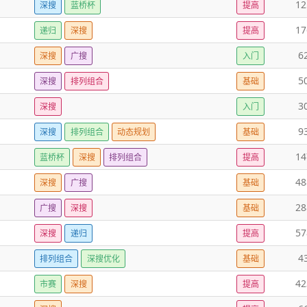
12
深搜
蓝桥杯
提高
17
递归
深搜
提高
6
深搜
广搜
入门
5
深搜
排列组合
基础
3
深搜
入门
9
深搜
排列组合
动态规划
基础
14
蓝桥杯
深搜
排列组合
提高
48
深搜
广搜
基础
28
广搜
深搜
基础
57
深搜
递归
提高
4
排列组合
深搜优化
基础
42
市赛
深搜
提高