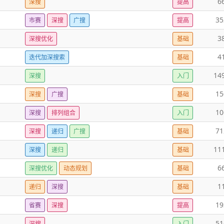
6
深搜
提高
35
市赛
深搜
广搜
提高
3
深搜优化
基础
4
迭代加深搜索
基础
14
深搜
入门
15
深搜
广搜
基础
10
深搜
排列组合
入门
71
深搜
递归
广搜
基础
11
深搜
递归
基础
6
深搜优化
动态规划
基础
1
递归
深搜
基础
19
省赛
深搜
提高
51
深搜
入门