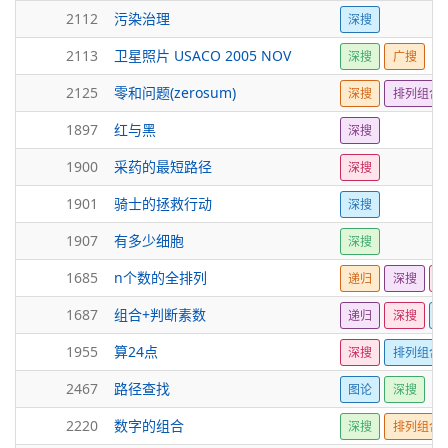
2112
污染治理
深搜
2113
卫星照片 USACO 2005 NOV
深搜
广搜
2125
零和问题(zerosum)
深搜
排列组合
1897
红与黑
深搜
1900
采药的最短路径
深搜
1901
骑士的拯救行动
深搜
1907
有多少细胞
深搜
1685
n个数的全排列
递归
深搜
1687
组合+判断素数
递归
深搜
1955
算24点
深搜
排列组合
2467
路径查找
图论
深搜
2220
数字的组合
深搜
排列组合