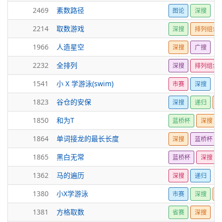
2469
素数路径
图论
深搜
2214
取数游戏
深搜
排列组合
1966
人造星空
深搜
广搜
2232
全排列
深搜
排列组合
1541
小 X 学游泳(swim)
市赛
深搜
1823
谷仓的安保
深搜
递归
U
1850
和为T
蓝桥杯
深搜
1864
单词接龙的最长长度
深搜
蓝桥杯
1865
黑白无常
蓝桥杯
深搜
1362
马的遍历
深搜
递归
1380
小X学游泳
市赛
深搜
1381
方格取数
省赛
深搜