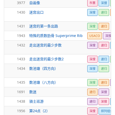
3977
自画像
市赛
深搜
1430
迷宫出口
深搜
递归
1431
迷宫的第一条出路
深搜
递归
1943
特殊的质数肋骨 Superprime Rib
USACO
深搜
1432
走出迷宫的最少步数
深搜
递归
1433
走出迷宫的最少步数2
深搜
递归
1434
数池塘（四方向）
深搜
递归
1435
数池塘（八方向）
深搜
递归
1691
数迷
递归
深搜
1438
骑士巡游
递归
深搜
1956
算24点（2）
深搜
排列组合