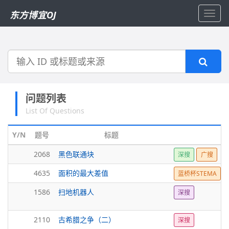
东方博宜OJ
Toggl
navig
搜
索
问题列表
List Of Questions
Y/N
题号
标题
标
2068
黑色联通块
深搜
广搜
4635
面积的最大差值
蓝桥杯STEMA
1586
扫地机器人
深搜
2110
古希腊之争（二）
深搜