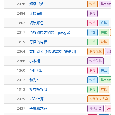
2476
超级书架
深搜
排列组合
2484
连接岛屿
深搜
1802
填涂颜色
深搜
广搜
2317
角谷猜想之猜想（jiaogu）
区赛
递推
1819
奇怪的电梯
广搜
深搜
2364
数的划分 [NOIP2001 提高组]
深搜优化
动态
2366
小木棍
深搜优化
1360
卒的遍历
深搜
递归
2412
和为K
深搜
排列组合
1913
拯救指挥部
深搜
广搜
2429
幂次计算
迭代加深搜索
2437
子集和求解
排列组合
深搜