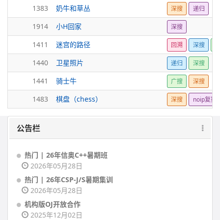
1383
奶牛和草丛
深搜
递归
1914
小H回家
深搜
1411
迷宫的路径
回溯
深搜
1440
卫星照片
递归
深搜
1441
骑士牛
广搜
深搜
1483
棋盘（chess）
深搜
noip复赛
公告栏
热门 | 26年信奥C++暑期班
2026年05月28日
热门 | 26年CSP-J/S暑期集训
2026年05月28日
机构版OJ开放合作
2025年12月02日