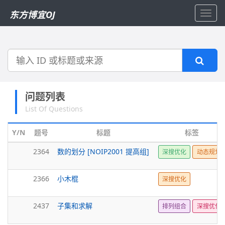
东方博宜OJ
Toggl
navig
搜
索
问题列表
List Of Questions
Y/N
题号
标题
标签
2364
数的划分 [NOIP2001 提高组]
深搜优化
动态规划
2366
小木棍
深搜优化
2437
子集和求解
排列组合
深搜优化