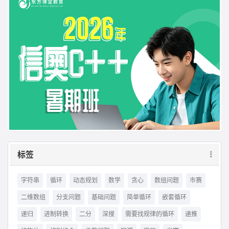
标签
字符串
循环
动态规划
数学
贪心
数组问题
市赛
二维数组
分支问题
基础问题
简单循环
嵌套循环
递归
进制转换
二分
深搜
需要找规律的循环
递推