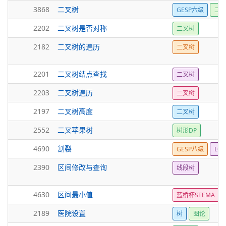
3868
二叉树
GESP六级
二
2202
二叉树是否对称
二叉树
2182
二叉树的遍历
二叉树
2201
二叉树结点查找
二叉树
2203
二叉树遍历
二叉树
2197
二叉树高度
二叉树
2552
二叉苹果树
树形DP
4690
割裂
GESP八级
LCA
2390
区间修改与查询
线段树
4630
区间最小值
蓝桥杯STEMA
2189
医院设置
树
图论