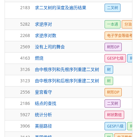
2183
求二叉树的深度及遍历结果
二叉树
5282
求逆序对
一本通
分治
2268
求逆序对数
电子学会等级考试
2569
没有上司的舞会
树形DP
4163
燃烧
GESP七级
树形
3126
由中根序列和先根序列重建二叉树
树
3123
由中根序列和后根序列重建二叉树
树
2556
皇宫看守
树形DP
2186
结点的查找
二叉树
5927
统计分析
树状数组
3906
美丽路径
GESP八级
树形