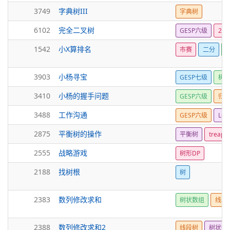
3749
字典树III
字典树
6102
完全二叉树
GESP六级
26
1542
小X算排名
市赛
二分
3903
小杨寻宝
GESP七级
树
3410
小杨的握手问题
GESP六级
归
3488
工作沟通
GESP六级
LCA
2875
平衡树的操作
平衡树
treap
2555
战略游戏
树形DP
2188
找树根
树
2383
数列修改求和
树状数组
线段
2388
数列修改求和2
线段树
树状数