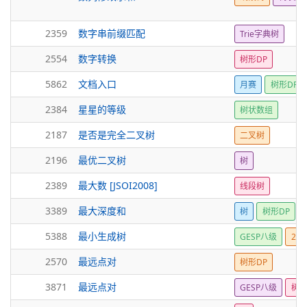
2359
数字串前缀匹配
Trie字典树
2554
数字转换
树形DP
5862
文档入口
月赛
树形DP
2384
星星的等级
树状数组
2187
是否是完全二叉树
二叉树
2196
最优二叉树
树
2389
最大数 [JSOI2008]
线段树
3389
最大深度和
树
树形DP
5388
最小生成树
GESP八级
25
2570
最远点对
树形DP
3871
最远点对
GESP八级
树形