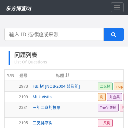
东方博宜OJ
Toggl
navig
搜
索
问题列表
List Of Questions
Y/N
题号
标题
2973
FBI 树 [NOIP2004 普及组]
二叉树
noip
2199
Milk Visits
树
并查集
L
2381
三年二班的投票
Trie字典树
哈
2195
二叉排序树
二叉树