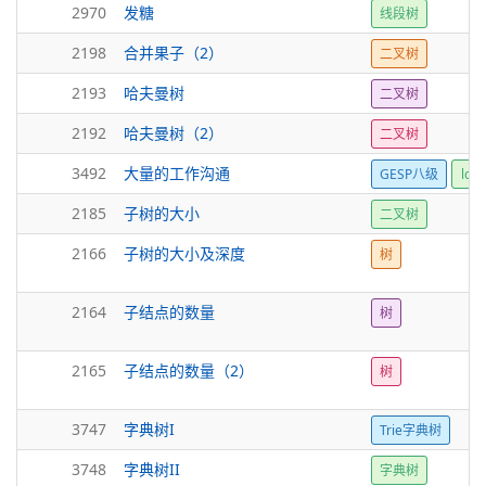
2970
发糖
线段树
2198
合并果子（2）
二叉树
2193
哈夫曼树
二叉树
2192
哈夫曼树（2）
二叉树
3492
大量的工作沟通
GESP八级
lca
2185
子树的大小
二叉树
2166
子树的大小及深度
树
2164
子结点的数量
树
2165
子结点的数量（2）
树
3747
字典树I
Trie字典树
3748
字典树II
字典树