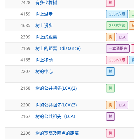
2428
有多少棵树
树
4159
树上游走
GESP六级
二
4685
树上漫步
GESP六级
树
2399
树上的距离
树
LCA
2169
树上的距离（distance）
一本通提高
树
4165
树上移动
GESP八级
树
2207
树的中心
树
2168
树的公共祖先(LCA)(2)
树
2200
树的公共祖先(LCA)(3)
树
LCA
2167
树的公共祖先（LCA）
树
2206
树的宽高及两点的距离
树