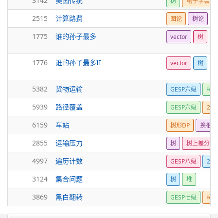
3142
美国传统
树
电子学会等
2515
计算路费
图论
树论
1775
谁的孙子最多
vector
树
1776
谁的孙子最多II
vector
树
5382
货物运输
GESP六级
树
5939
路径覆盖
GESP六级
25
6159
车站
树形DP
换根D
2855
运输压力
树
树上差分
4997
遍历计数
GESP八级
25
3124
集合问题
树
堆
3869
黑白翻转
GESP七级
树