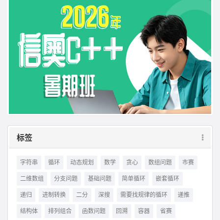
标签
字符串
循环
动态规划
数学
贪心
数组问题
市赛
二维数组
分支问题
基础问题
简单循环
嵌套循环
递归
进制转换
二分
深搜
需要找规律的循环
递推
结构体
排列组合
函数问题
回溯
容器
省赛