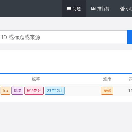
问题
排行榜
小
标签
难度
1
lca
倍增
树链剖分
23年12月
基础