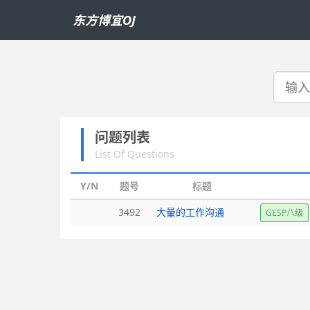
东方博宜OJ
搜
索
问题列表
List Of Questions
Y/N
题号
标题
3492
大量的工作沟通
GESP八级