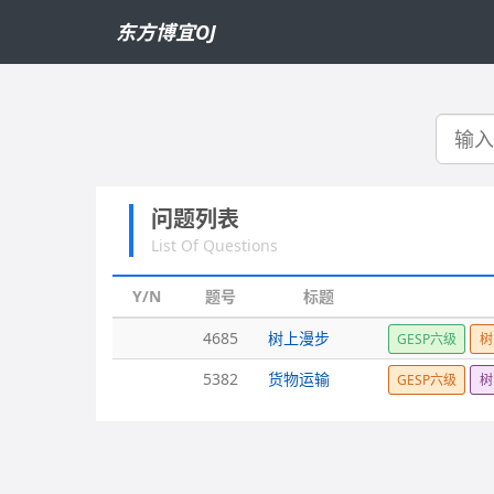
东方博宜OJ
搜
索
问题列表
List Of Questions
Y/N
题号
标题
4685
树上漫步
GESP六级
树
5382
货物运输
GESP六级
树