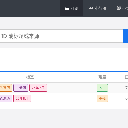
问题
排行榜
小
标签
难度
7
的遍历
二分图
25年3月
入门
6
的遍历
25年9月
基础