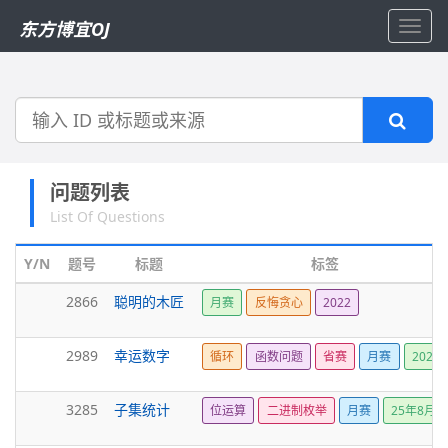
东方博宜OJ
Toggl
navig
搜
索
问题列表
List Of Questions
Y/N
题号
标题
标签
2866
聪明的木匠
月赛
反悔贪心
2022
2989
幸运数字
循环
函数问题
省赛
月赛
2023
3285
子集统计
位运算
二进制枚举
月赛
25年8月