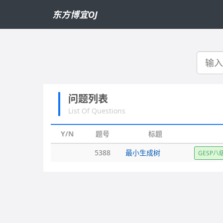
东方博宜OJ
搜
索
问题列表
List Of Questions
Y/N
题号
标题
5388
最小生成树
GESP八