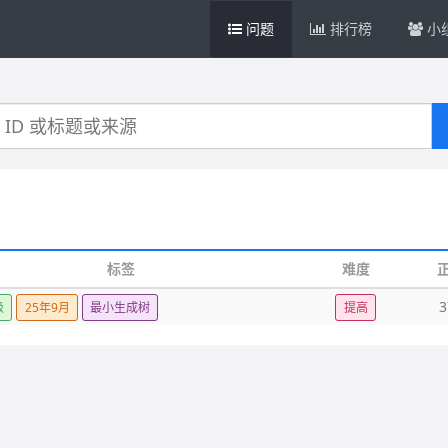
问题
排行榜
小
标签
难度
3
级
25年9月
最小生成树
提高