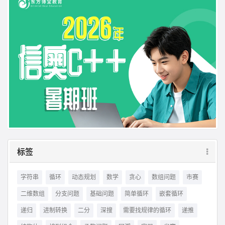
标签
字符串
循环
动态规划
数学
贪心
数组问题
市赛
二维数组
分支问题
基础问题
简单循环
嵌套循环
递归
进制转换
二分
深搜
需要找规律的循环
递推