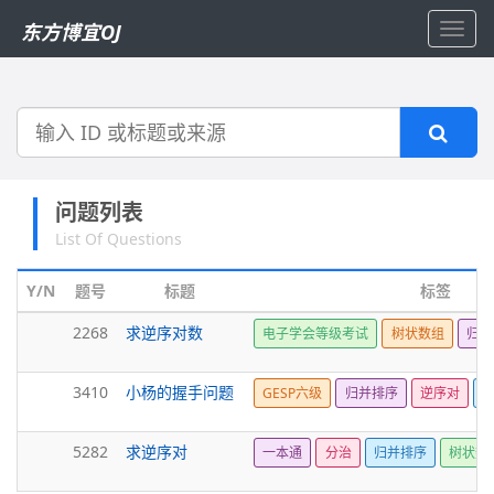
东方博宜OJ
Toggl
navig
搜
索
问题列表
List Of Questions
Y/N
题号
标题
标签
2268
求逆序对数
电子学会等级考试
树状数组
归并
3410
小杨的握手问题
GESP六级
归并排序
逆序对
5282
求逆序对
一本通
分治
归并排序
树状数