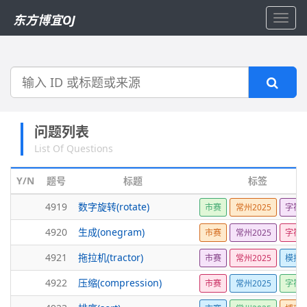
东方博宜OJ
Toggl
navig
搜
索
问题列表
List Of Questions
Y/N
题号
标题
标签
4919
数字旋转(rotate)
市赛
常州2025
字符
4920
生成(onegram)
市赛
常州2025
字符
4921
拖拉机(tractor)
市赛
常州2025
模拟
4922
压缩(compression)
市赛
常州2025
字符