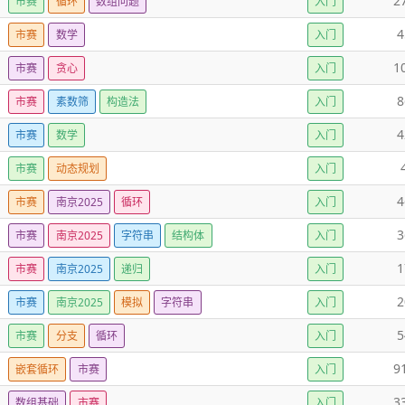
2
市赛
循环
数组问题
入门
4
市赛
数学
入门
1
市赛
贪心
入门
8
市赛
素数筛
构造法
入门
4
市赛
数学
入门
市赛
动态规划
入门
4
市赛
南京2025
循环
入门
3
市赛
南京2025
字符串
结构体
入门
1
市赛
南京2025
递归
入门
2
市赛
南京2025
模拟
字符串
入门
5
市赛
分支
循环
入门
9
嵌套循环
市赛
入门
3
数组基础
市赛
入门