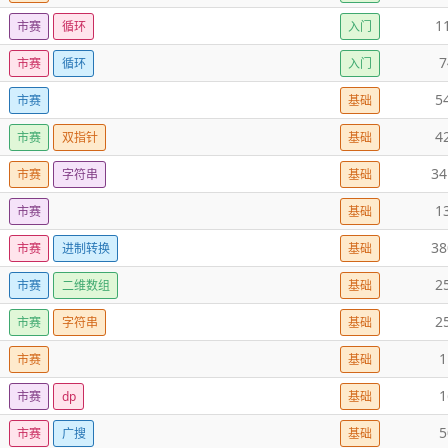
1
市赛
循环
入门
7
市赛
循环
入门
5
市赛
基础
4
市赛
双指针
基础
34
市赛
字符串
基础
1
市赛
基础
38
市赛
进制转换
基础
2
市赛
二维数组
基础
2
市赛
字符串
基础
1
市赛
基础
1
市赛
dp
基础
5
市赛
广搜
基础