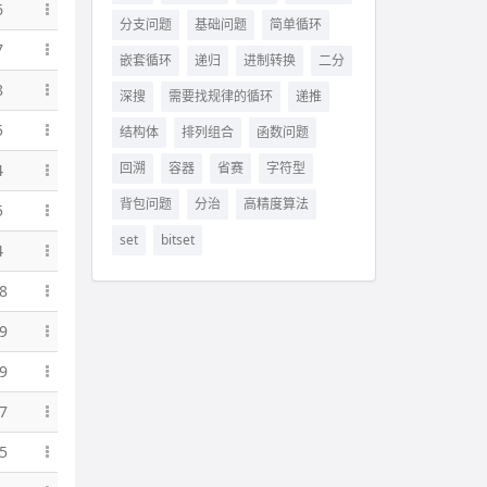
6
分支问题
基础问题
简单循环
7
嵌套循环
递归
进制转换
二分
8
深搜
需要找规律的循环
递推
5
结构体
排列组合
函数问题
回溯
容器
省赛
字符型
4
背包问题
分治
高精度算法
5
set
bitset
4
8
9
9
7
5