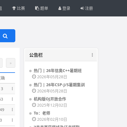
组
比赛
题单
登录
注册
公告栏
»
热门 | 26年信奥C++暑期班
2026年05月28日
正确
热门 | 26年CSP-J/S暑期集训
13
2026年05月28日
机构版OJ开放合作
63
2025年12月02日
49
To：老师
2026年02月10日
3