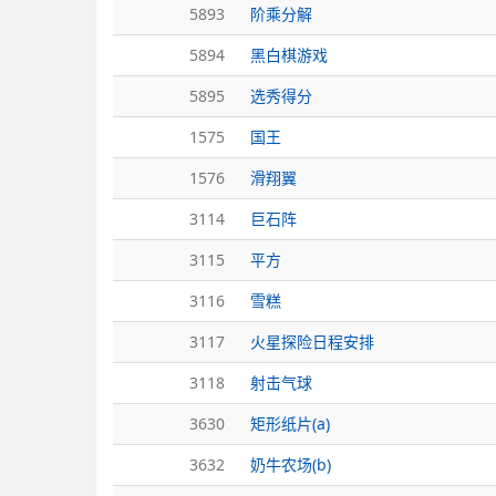
5893
阶乘分解
5894
黑白棋游戏
5895
选秀得分
1575
国王
1576
滑翔翼
3114
巨石阵
3115
平方
3116
雪糕
3117
火星探险日程安排
3118
射击气球
3630
矩形纸片(a)
3632
奶牛农场(b)