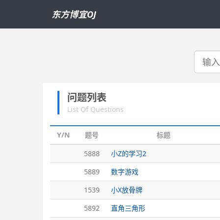
东方博宜OJ
搜
索
问题列表
List Of Questions
Y/N
题号
标题
5888
小Z的学习2
5889
数字游戏
1539
小X放骨牌
5892
直角三角形