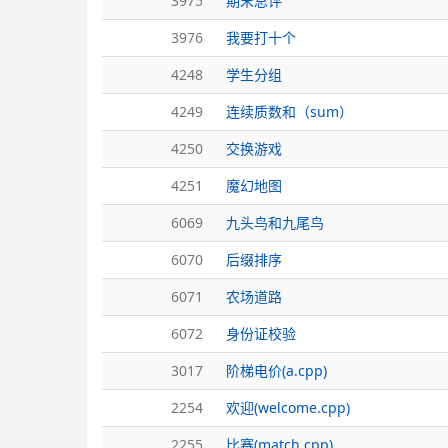
3975
期末总评
3976
我要打十个
4248
学生分组
4249
连续质数和（sum）
4250
交换游戏
4251
魔幻地图
6069
九头鸟和九尾鸟
6070
后缀排序
6071
农场道路
6072
身份证校验
3017
阶梯电价(a.cpp)
2254
欢迎(welcome.cpp)
2255
比赛(match.cpp)