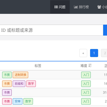
问题
排行榜
小
«
1
2
标签
难度
1
市赛
进制转换
入门
1
市赛
前缀和
数学
入门
31
市赛
入门
2
市赛
穷举
数学
入门