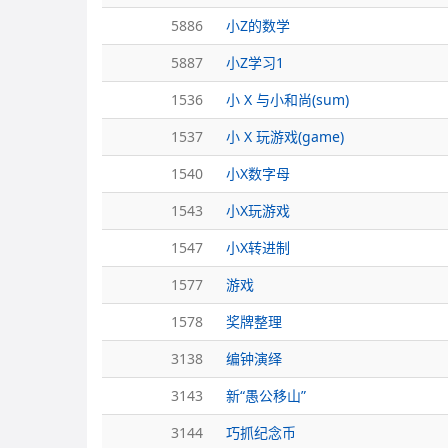
5886
小Z的数学
5887
小Z学习1
1536
小 X 与小和尚(sum)
1537
小 X 玩游戏(game)
1540
小X数字母
1543
小X玩游戏
1547
小X转进制
1577
游戏
1578
奖牌整理
3138
编钟演绎
3143
新“愚公移山”
3144
巧抓纪念币