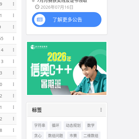
7月月赛获奖线及证书领取
9
2026年07月16日
1
了解更多公告
9
55
14
13
3
0
2
1
标签
2
字符串
循环
动态规划
数学
8
贪心
数组问题
市赛
二维数组