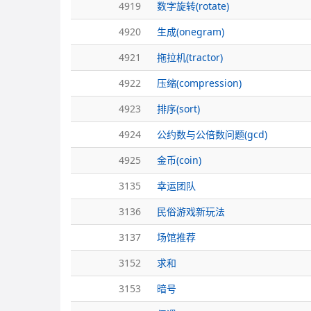
4919
数字旋转(rotate)
4920
生成(onegram)
4921
拖拉机(tractor)
4922
压缩(compression)
4923
排序(sort)
4924
公约数与公倍数问题(gcd)
4925
金币(coin)
3135
幸运团队
3136
民俗游戏新玩法
3137
场馆推荐
3152
求和
3153
暗号