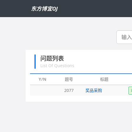
东方博宜OJ
搜
索
问题列表
List Of Questions
Y/N
题号
标题
2077
奖品采购