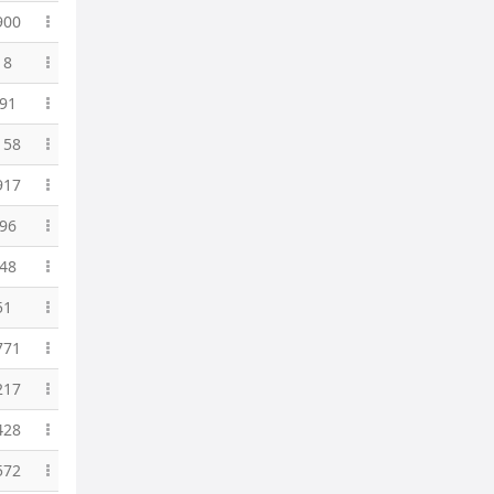
900
18
91
158
917
96
48
51
771
217
428
572