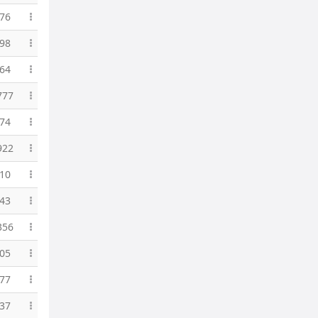
76
98
64
777
74
922
10
43
356
05
77
37