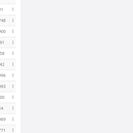
01
748
900
91
58
42
996
983
00
24
989
771