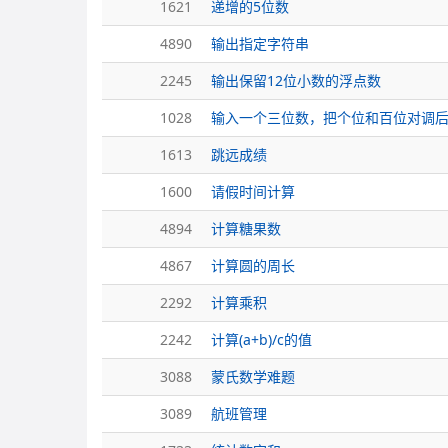
1621
递增的5位数
4890
输出指定字符串
2245
输出保留12位小数的浮点数
1028
输入一个三位数，把个位和百位对调
1613
跳远成绩
1600
请假时间计算
4894
计算糖果数
4867
计算圆的周长
2292
计算乘积
2242
计算(a+b)/c的值
3088
蒙氏数学难题
3089
航班管理