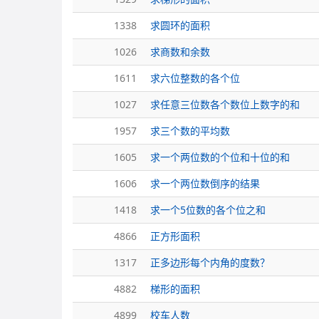
1338
求圆环的面积
1026
求商数和余数
1611
求六位整数的各个位
1027
求任意三位数各个数位上数字的和
1957
求三个数的平均数
1605
求一个两位数的个位和十位的和
1606
求一个两位数倒序的结果
1418
求一个5位数的各个位之和
4866
正方形面积
1317
正多边形每个内角的度数？
4882
梯形的面积
4899
校车人数