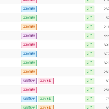
23
基础问题
入门
15
基础问题
入门
21
基础问题
入门
44
基础问题
入门
30
基础问题
入门
37
基础问题
入门
32
基础问题
入门
28
基础问题
入门
8
蓝桥等考
基础问题
入门
25
基础问题
入门
7
蓝桥等考
基础问题
入门
8
蓝桥等考
基础问题
入门