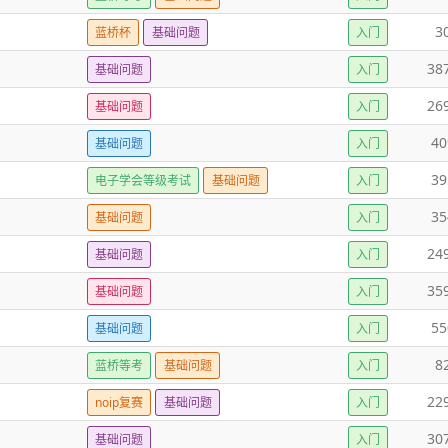
3
蓝桥杯
基础问题
入门
38
基础问题
入门
26
基础问题
入门
40
基础问题
入门
39
电子学会等级考试
基础问题
入门
35
基础问题
入门
24
基础问题
入门
35
基础问题
入门
55
基础问题
入门
8
蓝桥等考
基础问题
入门
22
noip复赛
基础问题
入门
30
基础问题
入门