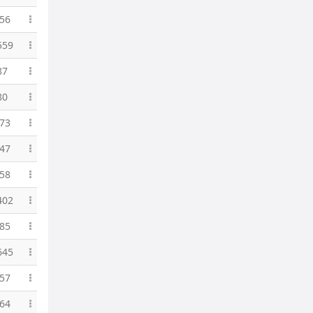
56
559
87
80
73
47
58
402
85
645
57
64