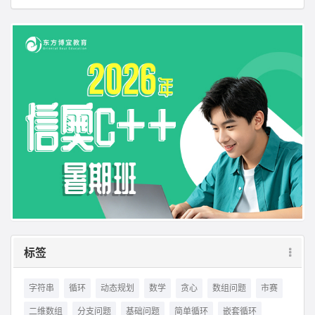
标签
字符串
循环
动态规划
数学
贪心
数组问题
市赛
二维数组
分支问题
基础问题
简单循环
嵌套循环