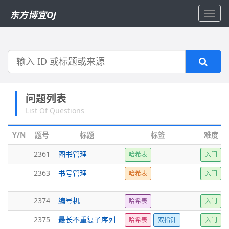
东方博宜OJ
Toggl
navig
搜
索
问题列表
List Of Questions
Y/N
题号
标题
标签
难度
2361
图书管理
哈希表
入门
2363
书号管理
哈希表
入门
2374
编号机
哈希表
入门
2375
最长不重复子序列
哈希表
双指针
入门