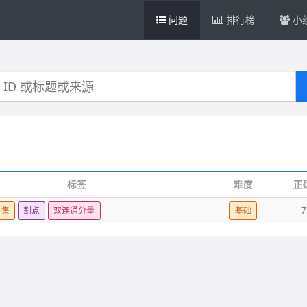
问题
排行榜
小
标签
难度
正
7
查集
割点
双连通分量
基础