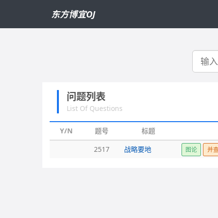
东方博宜OJ
搜
索
问题列表
List Of Questions
Y/N
题号
标题
2517
战略要地
图论
并