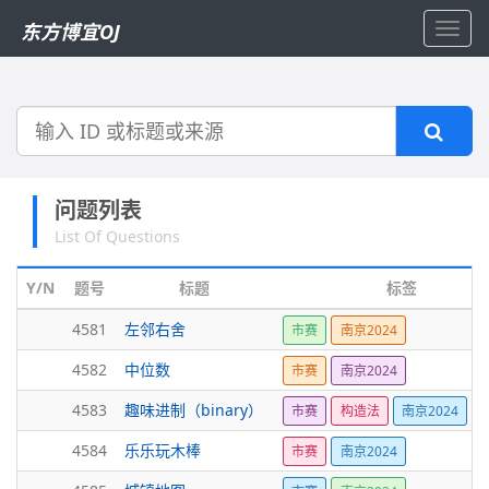
东方博宜OJ
Toggl
navig
搜
索
问题列表
List Of Questions
Y/N
题号
标题
标签
4581
左邻右舍
市赛
南京2024
4582
中位数
市赛
南京2024
4583
趣味进制（binary）
市赛
构造法
南京2024
4584
乐乐玩木棒
市赛
南京2024