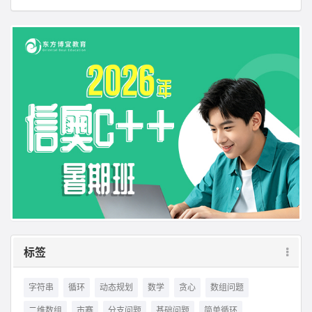
标签
字符串
循环
动态规划
数学
贪心
数组问题
二维数组
市赛
分支问题
基础问题
简单循环