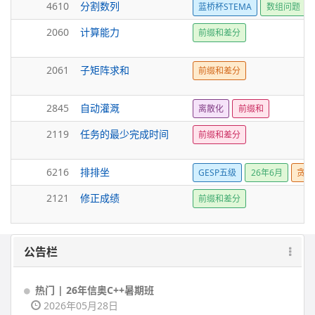
4610
分割数列
蓝桥杯STEMA
数组问题
2060
计算能力
前缀和差分
2061
子矩阵求和
前缀和差分
2845
自动灌溉
离散化
前缀和
2119
任务的最少完成时间
前缀和差分
6216
排排坐
GESP五级
26年6月
贪心
2121
修正成绩
前缀和差分
公告栏
热门 | 26年信奥C++暑期班
2026年05月28日