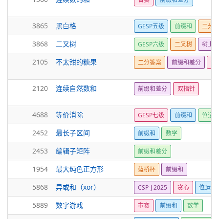
3865
黑白格
GESP五级
前缀和
二分
3868
二叉树
GESP六级
二叉树
树上
2105
不太甜的糖果
二分答案
前缀和差分
动
2120
连续自然数和
前缀和差分
双指针
4688
等价消除
GESP七级
前缀和
位运
2452
最长子区间
前缀和
数学
2453
编辑子矩阵
前缀和差分
1954
最大纯色正方形
蓝桥杯
前缀和
5868
异或和（xor）
CSP-J 2025
贪心
位运算
5889
数字游戏
市赛
前缀和
数学