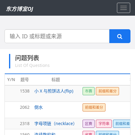
东方博宜OJ
Toggl
navig
搜
索
问题列表
List Of Questions
Y/N
题号
标题
标
1538
小 X 与煎饼达人(flip)
市赛
前缀和差分
2062
倒水
前缀和差分
2318
字母项链（necklace）
区赛
字符串
前缀和差分
1560
连续数的和
省赛
前缀和差分